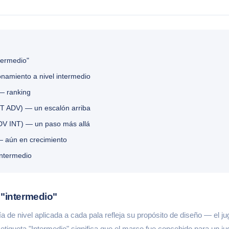
termedio"
namiento a nivel intermedio
— ranking
T ADV) — un escalón arriba
DV INT) — un paso más allá
— aún en crecimiento
intermedio
 "intermedio"
a de nivel aplicada a cada pala refleja su propósito de diseño — el ju
 etiqueta "Intermedio" significa que el marco fue concebido para un j