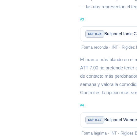
— las dos representan el tec
#3
Bullpadel Ionic 
DEF 8.35
Forma redonda · INT · Rigidez 
El marco más blando en el ni
ATT 7.00 no pretende tener c
de contacto más perdonador 
semana y valora la comodidad 
Control es la opción más sos
#4
Bullpadel Wonde
DEF 8.16
Forma lágrima · INT · Rigidez 