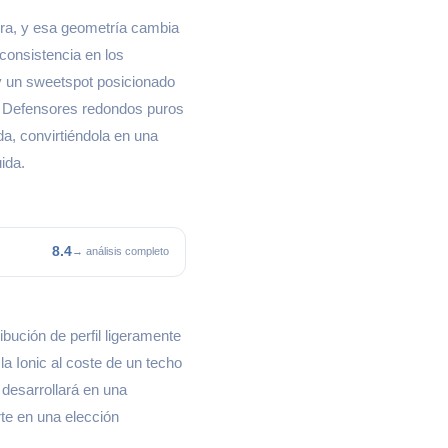
ura, y esa geometría cambia
consistencia en los
 y un sweetspot posicionado
os Defensores redondos puros
da, convirtiéndola en una
ida.
8.4
→ análisis completo
bución de perfil ligeramente
a Ionic al coste de un techo
 desarrollará en una
rte en una elección