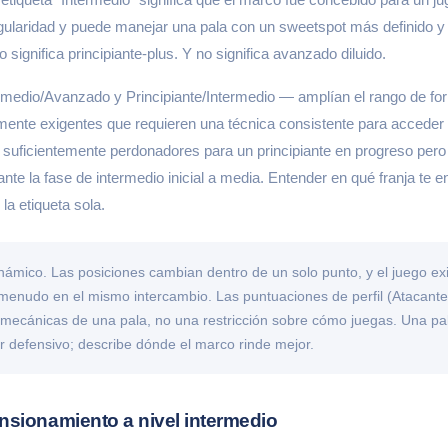
gularidad y puede manejar una pala con un sweetspot más definido y u
ignifica principiante-plus. Y no significa avanzado diluido.
rmedio/Avanzado y Principiante/Intermedio — amplían el rango de for
nte exigentes que requieren una técnica consistente para acceder 
uficientemente perdonadores para un principiante en progreso pero
rante la fase de intermedio inicial a media. Entender en qué franja t
a etiqueta sola.
námico. Las posiciones cambian dentro de un solo punto, y el juego ex
 menudo en el mismo intercambio. Las puntuaciones de perfil (Atacante
 mecánicas de una pala, no una restricción sobre cómo juegas. Una pal
r defensivo; describe dónde el marco rinde mejor.
nsionamiento a nivel intermedio