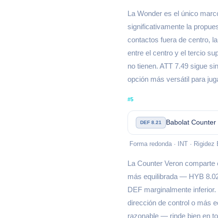
La Wonder es el único marco
significativamente la propue
contactos fuera de centro, l
entre el centro y el tercio
no tienen. ATT 7.49 sigue sin
opción más versátil para jug
#5
Babolat Counter
DEF 8.21
Forma redonda · INT · Rigidez 
La Counter Veron comparte el
más equilibrada — HYB 8.02 
DEF marginalmente inferior. 
dirección de control o más e
razonable — rinde bien en to