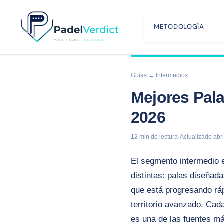
Saltar
al
METODOLOGÍA
contenido
Guías
→ Intermedios
Mejores Pal
2026
12 min de lectura
·
Actualizado abr
El segmento intermedio e
distintas: palas diseñad
que está progresando ráp
territorio avanzado. Cad
es una de las fuentes má