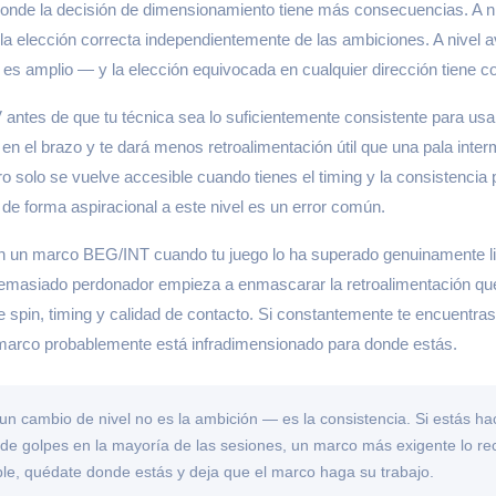
onde la decisión de dimensionamiento tiene más consecuencias. A ni
la elección correcta independientemente de las ambiciones. A nivel 
o es amplio — y la elección equivocada en cualquier dirección tiene c
ntes de que tu técnica sea lo suficientemente consistente para usar
és en el brazo y te dará menos retroalimentación útil que una pala inte
o solo se vuelve accesible cuando tienes el timing y la consistencia p
 de forma aspiracional a este nivel es un error común.
 un marco BEG/INT cuando tu juego lo ha superado genuinamente lim
emasiado perdonador empieza a enmascarar la retroalimentación que 
e spin, timing y calidad de contacto. Si constantemente te encuentra
el marco probablemente está infradimensionado para donde estás.
un cambio de nivel no es la ambición — es la consistencia. Si estás ha
 de golpes en la mayoría de las sesiones, un marco más exigente lo r
ble, quédate donde estás y deja que el marco haga su trabajo.