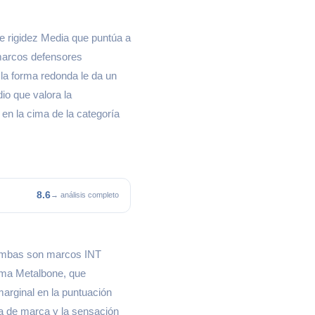
e rigidez Media que puntúa a
marcos defensores
 la forma redonda le da un
io que valora la
 en la cima de la categoría
8.6
→ análisis completo
 ambas son marcos INT
rma Metalbone, que
marginal en la puntuación
ia de marca y la sensación