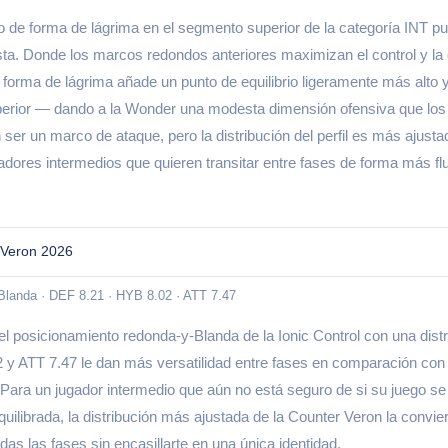
 de forma de lágrima en el segmento superior de la categoría INT p
sta. Donde los marcos redondos anteriores maximizan el control y la 
a forma de lágrima añade un punto de equilibrio ligeramente más alto
 superior — dando a la Wonder una modesta dimensión ofensiva que l
 ser un marco de ataque, pero la distribución del perfil es más ajusta
adores intermedios que quieren transitar entre fases de forma más flu
 Veron 2026
Blanda · DEF 8.21 · HYB 8.02 · ATT 7.47
 posicionamiento redonda-y-Blanda de la Ionic Control con una distri
y ATT 7.47 le dan más versatilidad entre fases en comparación con l
Para un jugador intermedio que aún no está seguro de si su juego se
quilibrada, la distribución más ajustada de la Counter Veron la convie
das las fases sin encasillarte en una única identidad.