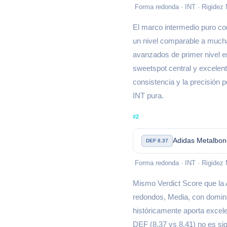
Forma redonda · INT · Rigidez
El marco intermedio puro co
un nivel comparable a much
avanzados de primer nivel en
sweetspot central y excelent
consistencia y la precisión 
INT pura.
#2
Adidas Metalbo
DEF 8.37
Forma redonda · INT · Rigidez
Mismo Verdict Score que la 
redondos, Media, con domin
históricamente aporta excele
DEF (8.37 vs 8.41) no es sig