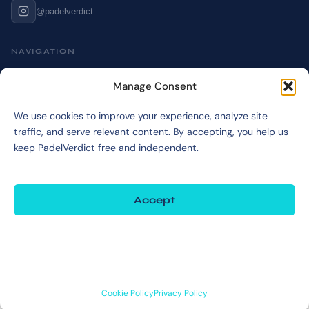
@padelverdict
NAVIGATION
Cookie Policy
Manage Consent
Affiliate Disclosure
We use cookies to improve your experience, analyze site
Terms & Disclaimer
traffic, and serve relevant content. By accepting, you help us
Privacy Policy
keep PadelVerdict free and independent.
Accept
©2026 PadelVerdict
PadelVerdict participates in affiliate programs. Links marked may earn a commission
at no extra cost to you.
Deny
View preferences
Cookie Policy
Privacy Policy