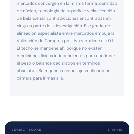
mercados convergen en la misma forma, densidad
de núcleo, tecnología de superficie y clasificación
de balance sin contradicciones encontradas en
ninguna parte de la investigación. Ese grado de
alineación especialista entre mercados empuja la
Validación de Campo a positiva y obtiene el +0.1.
El techo se mantiene ahí porque no existen
mediciones físicas independientes para confirmar
el peso o balance declarados en términos
absolutos. Se requeriría un pesaje verificado en
cámara para ir más allá.
VERDICT SCORE
STARVIE