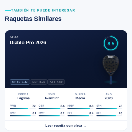
TAMBIÉN TE PUEDE INTERESAR
Raquetas Similares
SIUX
Diablo Pro 2026
8.5
HYB 8.33
DEF 8.30
ATT 7.59
FORMA
NIVEL
DUREZA
AÑO
Lágrima
Avanz
Int
Media
2026
/
7.2
8.4
8.6
7.8
PWR
CTR
MNV
SPN
8.1
8.2
8.4
7.6
CMF
SWT
PLY
STB
Leer reseña completa →