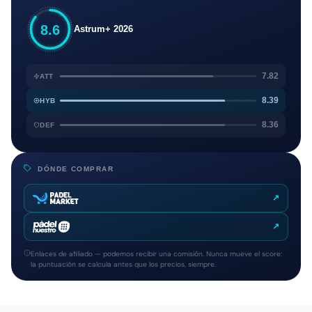
8.6
Astrum+ 2026
7.82
ATT
8.39
HYB
8.36
DEF
DÓNDE COMPRAR
↗
↗
Enlaces de afiliado — podemos recibir una comisión. Nunca mueve el score:
la puntuación se calcula antes que los precios, siempre.