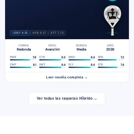
DEF 8.25
HYB 8.17
ATT 7.73
FORMA
NIVEL
DUREZA
AÑO
Redonda
Avanz
Int
Media
2026
/
7.6
8.3
8.4
7.2
PWR
CTR
MNV
SPN
8.1
8.4
8.4
7.4
CMF
SWT
PLY
STB
Leer reseña completa →
Ver todas las raquetas Híbrido →