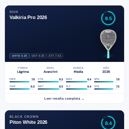
SIUX
Valkiria Pro 2026
8.5
HYB 8.28
DEF 8.28
ATT 7.83
FORMA
NIVEL
DUREZA
AÑO
Lágrima
Avanz
Int
Media
2026
/
7.8
8.3
8.4
7.6
PWR
CTR
MNV
SPN
8.0
8.5
8.4
7.5
CMF
SWT
PLY
STB
Leer reseña completa →
BLACK CROWN
Piton White 2026
8.4