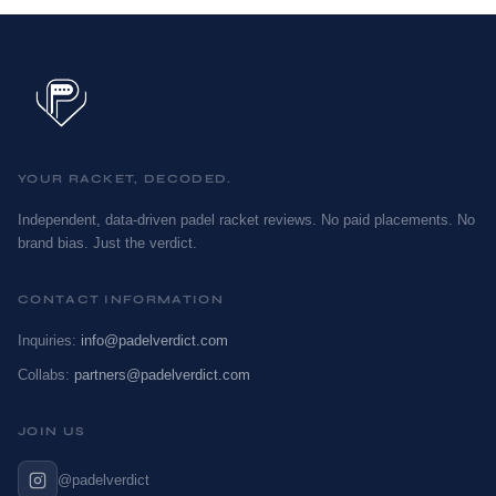
YOUR RACKET, DECODED.
Independent, data-driven padel racket reviews. No paid placements. No
brand bias. Just the verdict.
CONTACT INFORMATION
Inquiries:
info@padelverdict.com
Collabs:
partners@padelverdict.com
JOIN US
@padelverdict