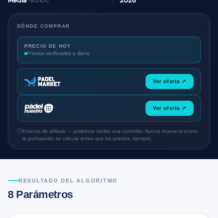
Media
2026
· 60/100
DÓNDE COMPRAR
PRECIO DE HOY
Precios verificados a diario
Ver oferta ↗
Ver oferta ↗
Enlaces de afiliado — podemos recibir una comisión. Nunca mueve el score:
la puntuación se calcula antes que los precios, siempre.
RESULTADO DEL ALGORITMO
8 Parámetros