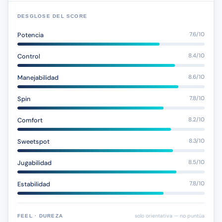
DESGLOSE DEL SCORE
Potencia
7.6/10
Control
8.4/10
Manejabilidad
8.6/10
Spin
7.8/10
Comfort
8.2/10
Sweetspot
8.3/10
Jugabilidad
8.5/10
Estabilidad
7.8/10
solo orientativa — no puntúa
FEEL · DUREZA