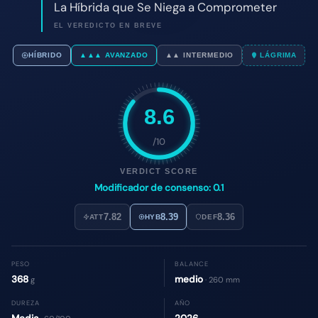
8.6
/10
VERDICT SCORE
Modificador de consenso: 0.1
7.82
8.39
8.36
ATT
HYB
DEF
PESO
BALANCE
368
medio
g
· 260 mm
DUREZA
AÑO