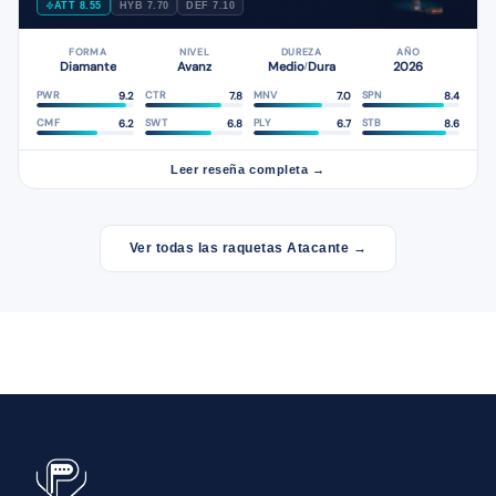
ATT 8.55
HYB 7.70
DEF 7.10
FORMA
NIVEL
DUREZA
AÑO
Diamante
Avanz
Medio
Dura
2026
/
9.2
7.8
7.0
8.4
PWR
CTR
MNV
SPN
6.2
6.8
6.7
8.6
CMF
SWT
PLY
STB
Leer reseña completa →
Ver todas las raquetas Atacante →