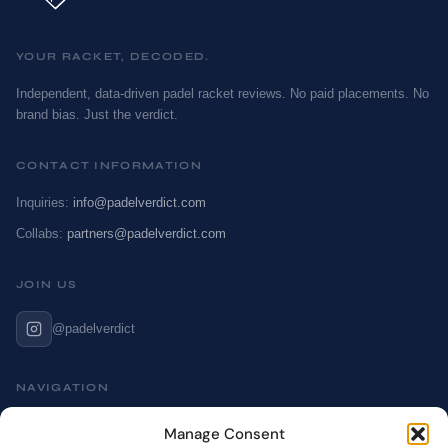
YOUR RACKET, DECODED.
Independent, data-driven padel racket reviews. No paid placements. No
brand bias. Just the verdict.
CONTACT INFORMATION
Inquiries:
info@padelverdict.com
Collabs:
partners@padelverdict.com
JOIN US
@padelverdict
NAVIGATION
Cookie Policy
Manage Consent