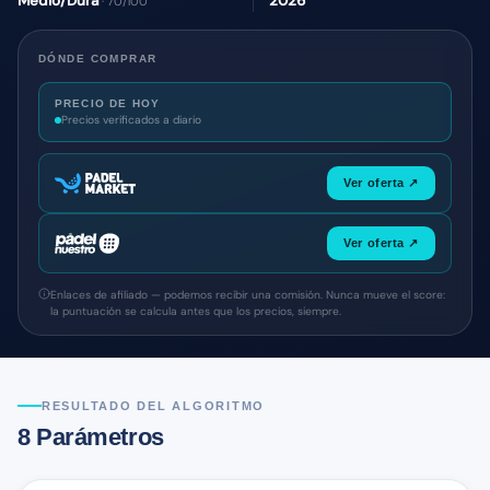
Medio/Dura
2026
· 70/100
DÓNDE COMPRAR
PRECIO DE HOY
Precios verificados a diario
Ver oferta ↗
Ver oferta ↗
Enlaces de afiliado — podemos recibir una comisión. Nunca mueve el score:
la puntuación se calcula antes que los precios, siempre.
RESULTADO DEL ALGORITMO
8 Parámetros