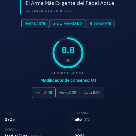
8.8
/10
VERDICT SCORE
Modificador de consenso: 0.1
8.48
7.39
6.80
ATT
HYB
DEF
PESO
BALANCE
370
alto
g
· 272 mm
DUREZA
AÑO