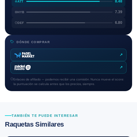
8.48
ATT
7.39
HYB
6.80
DEF
DÓNDE COMPRAR
↗
↗
Enlaces de afiliado — podemos recibir una comisión. Nunca mueve el score:
la puntuación se calcula antes que los precios, siempre.
TAMBIÉN TE PUEDE INTERESAR
Raquetas Similares