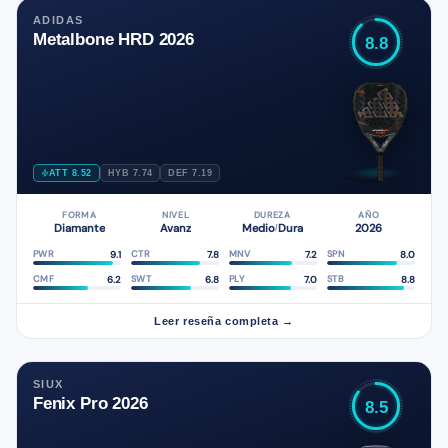
ADIDAS
Metalbone HRD 2026
8.8
ATT 8.52
HYB 7.74
DEF 7.19
FORMA
NIVEL
DUREZA
AÑO
Diamante
Avanz
Medio
Dura
2026
/
9.1
7.8
7.2
8.0
PWR
CTR
MNV
SPN
6.2
6.8
7.0
8.8
CMF
SWT
PLY
STB
Leer reseña completa →
SIUX
Fenix Pro 2026
8.5