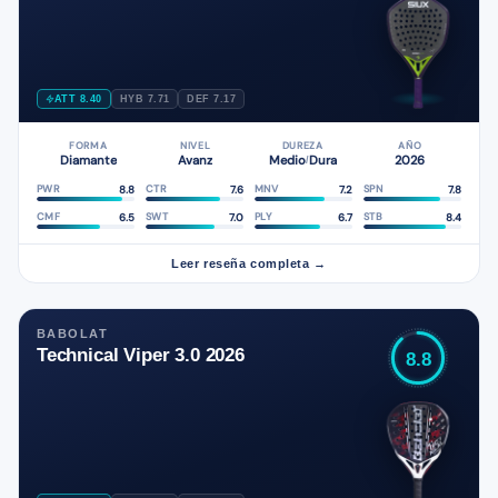
ATT 8.40
HYB 7.71
DEF 7.17
FORMA
NIVEL
DUREZA
AÑO
Diamante
Avanz
Medio
Dura
2026
/
8.8
7.6
7.2
7.8
PWR
CTR
MNV
SPN
6.5
7.0
6.7
8.4
CMF
SWT
PLY
STB
Leer reseña completa →
BABOLAT
Technical Viper 3.0 2026
8.8