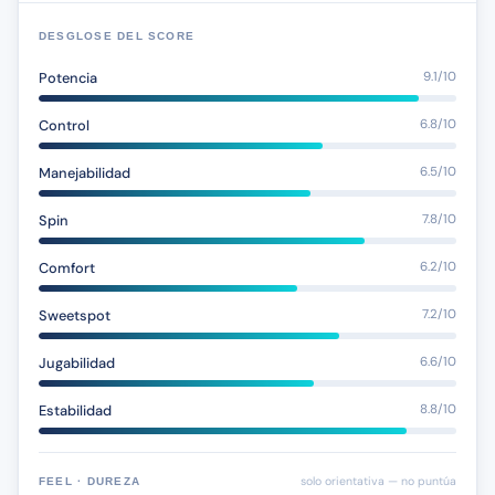
DESGLOSE DEL SCORE
Potencia
9.1/10
Control
6.8/10
Manejabilidad
6.5/10
Spin
7.8/10
Comfort
6.2/10
Sweetspot
7.2/10
Jugabilidad
6.6/10
Estabilidad
8.8/10
solo orientativa — no puntúa
FEEL · DUREZA