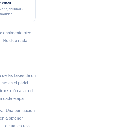
fensor
Manejabilidad ·
modidad
epcionalmente bien
s. No dice nada
o de las fases de un
nto en el pádel
ransición a la red,
en cada etapa.
iva. Una puntuación
den a obtener
— lo cual es una