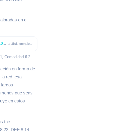
aloradas en el
.8
→ análisis completo
.1, Comodidad 6.2.
ucción en forma de
 la red, esa
 largos
 a menos que seas
fluye en estos
s tres
T 8.22, DEF 8.14 —