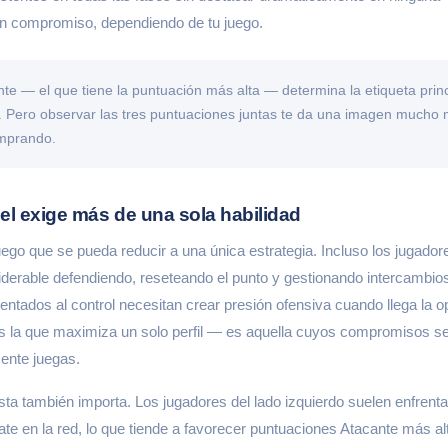
 un compromiso, dependiendo de tu juego.
nte — el que tiene la puntuación más alta — determina la etiqueta princ
. Pero observar las tres puntuaciones juntas te da una imagen mucho
omprando.
el exige más de una sola habilidad
uego que se pueda reducir a una única estrategia. Incluso los jugado
derable defendiendo, reseteando el punto y gestionando intercambios 
ntados al control necesitan crear presión ofensiva cuando llega la o
es la que maximiza un solo perfil — es aquella cuyos compromisos se
ente juegas.
ista también importa. Los jugadores del lado izquierdo suelen enfren
te en la red, lo que tiende a favorecer puntuaciones Atacante más al