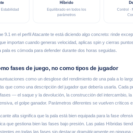
te
Híbrido
De
 Estabilidad
Equilibrado en todos los
Control · 
parámetros
Co
e 9.1 en el perfil Atacante te está diciendo algo concreto: rinde exc
que importan cuando generas velocidad, aplicas spin y cierras punto
 pala es cómoda para defender durante dos horas seguidas.
como fases de juego, no como tipos de jugador
puntuaciones como un desglose del rendimiento de una pala a lo larg
más que como una descripción del jugador que debería usarla. Cada pu
fases — el saque y la devolución, la construcción del intercambio, la t
ensiva, el golpe ganador. Parámetros diferentes se vuelven críticos 
ante alta significa que la pala está bien equipada para la fase ofens
fica que gestiona bien las fases bajo presión. Las palas Híbridas tien
stentes en todas las fases sin destacar dramáticamente en ninguna 