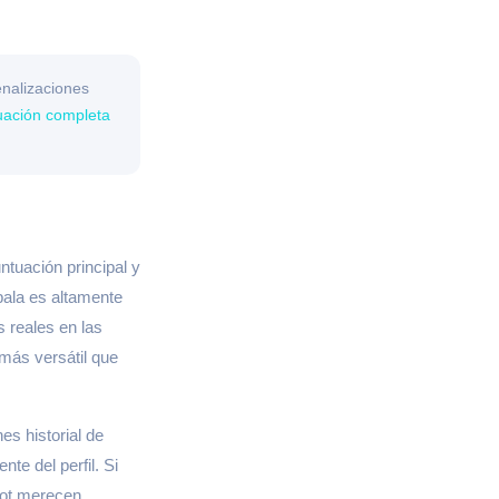
enalizaciones
uación completa
ntuación principal y
pala es altamente
s reales en las
más versátil que
es historial de
te del perfil. Si
pot merecen