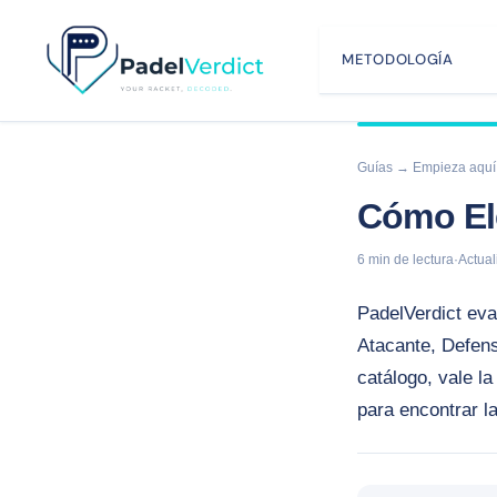
Saltar
al
METODOLOGÍA
contenido
Guías
→ Empieza aquí
Cómo Ele
6 min de lectura
·
Actual
PadelVerdict eva
Atacante, Defens
catálogo, vale l
para encontrar l