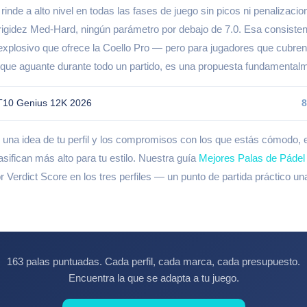
 rinde a alto nivel en todas las fases de juego sin picos ni penalizaci
rigidez Med-Hard, ningún parámetro por debajo de 7.0. Esa consistenc
 explosivo que ofrece la Coello Pro — pero para jugadores que cubre
 que aguante durante todo un partido, es una propuesta fundamentalm
10 Genius 12K 2026
8
 una idea de tu perfil y los compromisos con los que estás cómodo, e
asifican más alto para tu estilo. Nuestra guía
Mejores Palas de Pádel
r Verdict Score en los tres perfiles — un punto de partida práctico u
163 palas puntuadas. Cada perfil, cada marca, cada presupuesto.
Encuentra la que se adapta a tu juego.