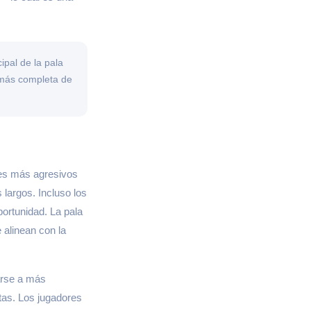
ipal de la pala
 más completa de
res más agresivos
largos. Incluso los
portunidad. La pala
 alinean con la
tarse a más
tas. Los jugadores