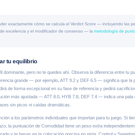
nder exactamente cómo se calcula el Verdict Score — incluyendo las p
s de excelencia y el modificador de consenso — la
metodología de punt
 tu equilibrio
il dominante, pero no te quedes ahí. Observa la diferencia entre tu pu
erencia grande — por ejemplo, ATT 9.2 y DEF 6.5 — significa que la 
irá de forma excepcional en su fase de referencia y pedirá sacrificio
ución más ajustada — ATT 8.0, HYB 7.8, DEF 7.4 — indica una pala 
fases sin picos ni caídas dramáticas.
ción a los parámetros individuales que importan para tu juego. Si tien
zo, la puntuación de Comodidad tiene un peso extra independientemen
nzado y te basas en la colocación precisa en pista, Control y Sweets