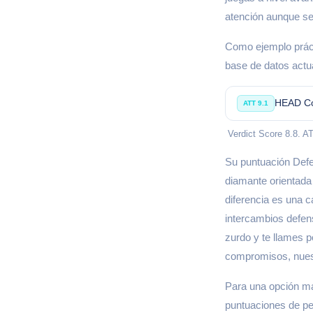
atención aunque se
Como ejemplo práct
base de datos actua
HEAD Co
ATT 9.1
Verdict Score 8.8. A
Su puntuación Defe
diamante orientada 
diferencia es una c
intercambios defen
zurdo y te llames p
compromisos, nue
Para una opción má
puntuaciones de pe