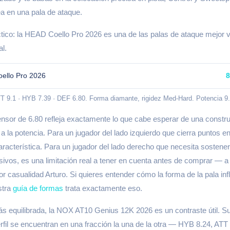
a en una pala de ataque.
ico: la HEAD Coello Pro 2026 es una de las palas de ataque mejor v
l.
ello Pro 2026
8
TT 9.1 · HYB 7.39 · DEF 6.80. Forma diamante, rigidez Med-Hard. Potencia 9
nsor de 6.80 refleja exactamente lo que cabe esperar de una constr
a la potencia. Para un jugador del lado izquierdo que cierra puntos en
aracterística. Para un jugador del lado derecho que necesita sostener
sivos, es una limitación real a tener en cuenta antes de comprar —
or casualidad Arturo. Si quieres entender cómo la forma de la pala in
stra
guía de formas
trata exactamente eso.
s equilibrada, la NOX AT10 Genius 12K 2026 es un contraste útil. Su
rfil se encuentran en una fracción la una de la otra — HYB 8.24, AT