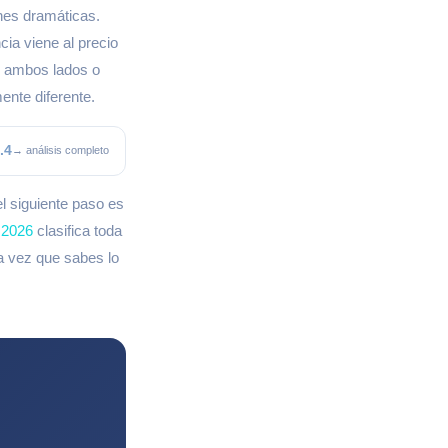
ones dramáticas.
ia viene al precio
n ambos lados o
ente diferente.
.4
→ análisis completo
l siguiente paso es
 2026
clasifica toda
na vez que sabes lo