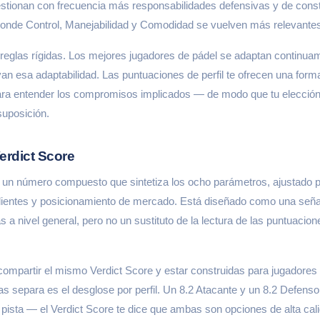
estionan con frecuencia más responsabilidades defensivas y de cons
onde Control, Manejabilidad y Comodidad se vuelven más relevante
 reglas rígidas. Los mejores jugadores de pádel se adaptan continuam
n esa adaptabilidad. Las puntuaciones de perfil te ofrecen una form
ra entender los compromisos implicados — de modo que tu elección 
suposición.
erdict Score
s un número compuesto que sintetiza los ocho parámetros, ajustado p
entes y posicionamiento de mercado. Está diseñado como una señal 
 a nivel general, pero no un sustituto de la lectura de las puntuacione
ompartir el mismo Verdict Score y estar construidas para jugadore
las separa es el desglose por perfil. Un 8.2 Atacante y un 8.2 Defen
 pista — el Verdict Score te dice que ambas son opciones de alta calid