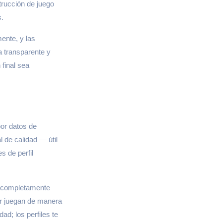
trucción de juego
s.
ente, y las
a transparente y
final sea
or datos de
de calidad — útil
s de perfil
s completamente
sor juegan de manera
ad; los perfiles te