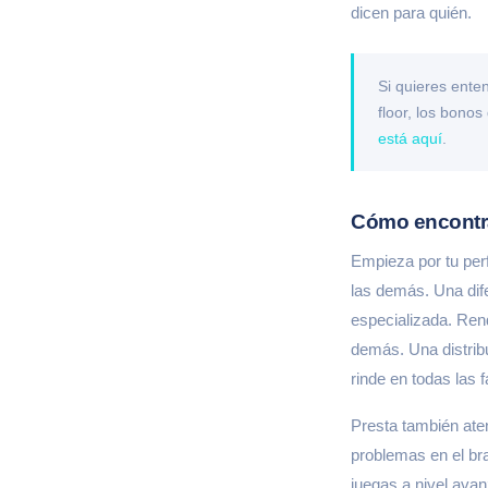
dicen para quién.
Si quieres ente
floor, los bono
está aquí
.
Cómo encontrar
Empieza por tu perf
las demás. Una dif
especializada. Rend
demás. Una distrib
rinde en todas las 
Presta también aten
problemas en el bra
juegas a nivel ava