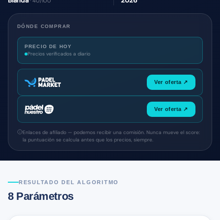
Blanda
2026
· 40/100
DÓNDE COMPRAR
PRECIO DE HOY
Precios verificados a diario
Ver oferta ↗
Ver oferta ↗
Enlaces de afiliado — podemos recibir una comisión. Nunca mueve el score:
la puntuación se calcula antes que los precios, siempre.
RESULTADO DEL ALGORITMO
8 Parámetros