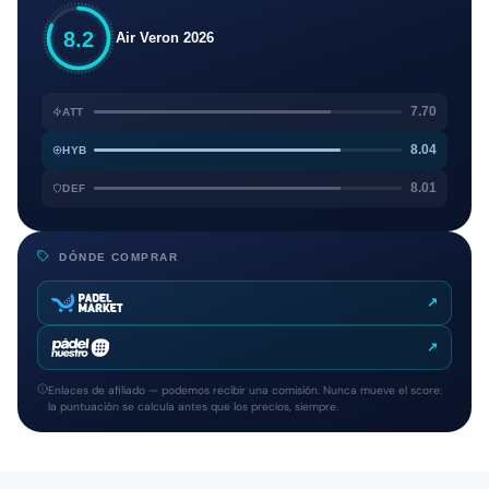
8.2
Air Veron 2026
7.70
ATT
8.04
HYB
8.01
DEF
DÓNDE COMPRAR
↗
↗
Enlaces de afiliado — podemos recibir una comisión. Nunca mueve el score:
la puntuación se calcula antes que los precios, siempre.