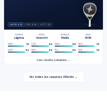
HYB 8.39
DEF 8.36
ATT 7.82
FORMA
NIVEL
DUREZA
AÑO
Lágrima
Avanz
Int
Media
2026
/
7.6
8.4
8.6
7.8
PWR
CTR
MNV
SPN
8.2
8.3
8.5
7.8
CMF
SWT
PLY
STB
Leer reseña completa →
Ver todas las raquetas Híbrido →