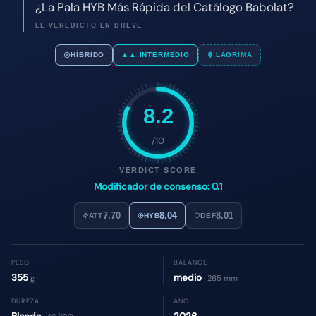
8.2
/10
VERDICT SCORE
Modificador de consenso: 0.1
7.70
8.04
8.01
ATT
HYB
DEF
PESO
BALANCE
355
medio
g
· 265 mm
DUREZA
AÑO