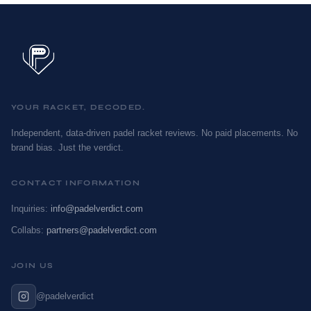
YOUR RACKET, DECODED.
Independent, data-driven padel racket reviews. No paid placements. No
brand bias. Just the verdict.
CONTACT INFORMATION
Inquiries:
info@padelverdict.com
Collabs:
partners@padelverdict.com
JOIN US
@padelverdict