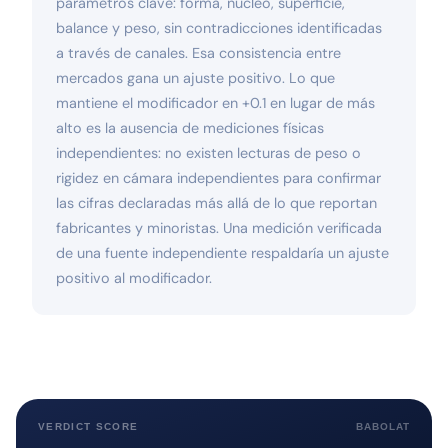
parámetros clave: forma, núcleo, superficie,
balance y peso, sin contradicciones identificadas
a través de canales. Esa consistencia entre
mercados gana un ajuste positivo. Lo que
mantiene el modificador en +0.1 en lugar de más
alto es la ausencia de mediciones físicas
independientes: no existen lecturas de peso o
rigidez en cámara independientes para confirmar
las cifras declaradas más allá de lo que reportan
fabricantes y minoristas. Una medición verificada
de una fuente independiente respaldaría un ajuste
positivo al modificador.
VERDICT SCORE
BABOLAT