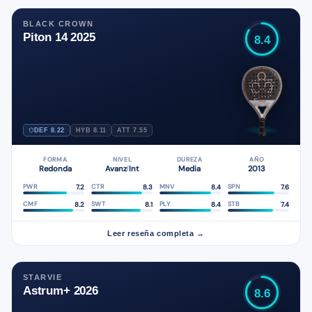
BLACK CROWN
Piton 14 2025
8.4
DEF 8.22
HYB 8.11
ATT 7.55
FORMA
NIVEL
DUREZA
AÑO
Redonda
Avanz
Int
Media
2013
/
7.2
8.3
8.4
7.6
PWR
CTR
MNV
SPN
8.2
8.1
8.4
7.4
CMF
SWT
PLY
STB
Leer reseña completa →
STARVIE
Astrum+ 2026
8.6