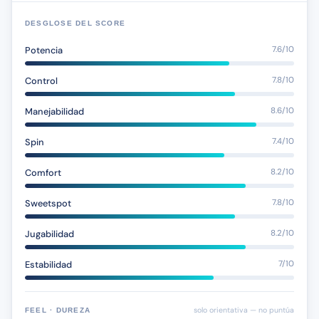
DESGLOSE DEL SCORE
Potencia
7.6/10
Control
7.8/10
Manejabilidad
8.6/10
Spin
7.4/10
Comfort
8.2/10
Sweetspot
7.8/10
Jugabilidad
8.2/10
Estabilidad
7/10
solo orientativa — no puntúa
FEEL · DUREZA