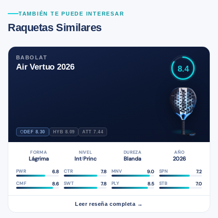
TAMBIÉN TE PUEDE INTERESAR
Raquetas Similares
BABOLAT
Air Vertuo 2026
8.4
DEF 8.30
HYB 8.09
ATT 7.44
FORMA
NIVEL
DUREZA
AÑO
Lágrima
Int
Princ
Blanda
2026
/
6.8
7.8
9.0
7.2
PWR
CTR
MNV
SPN
8.6
7.8
8.5
7.0
CMF
SWT
PLY
STB
Leer reseña completa →