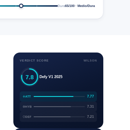
Dura
65/100 · Medio/Dura
VERDICT SCORE
WILSON
7.8
Defy V1 2025
7.77
ATT
7.31
HYB
7.21
DEF