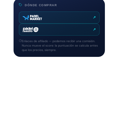
DÓNDE COMPRAR
↗
↗
Enlaces de afiliado — podemos recibir una comisión.
Nunca mueve el score: la puntuación se calcula antes
que los precios, siempre.