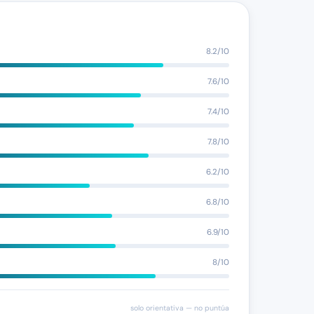
8.2/10
7.6/10
7.4/10
7.8/10
6.2/10
6.8/10
6.9/10
8/10
solo orientativa — no puntúa