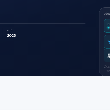
DÓ
P
AÑO
2025
En
sc