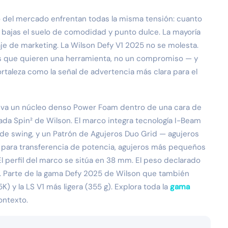
 del mercado enfrentan todas la misma tensión: cuanto
 bajas el suelo de comodidad y punto dulce. La mayoría
aje de marketing. La Wilson Defy V1 2025 no se molesta.
es que quieren una herramienta, no un compromiso — y
rtaleza como la señal de advertencia más clara para el
 lleva un núcleo denso Power Foam dentro de una cara de
ada Spin² de Wilson. El marco integra tecnología I-Beam
a de swing, y un Patrón de Agujeros Duo Grid — agujeros
a para transferencia de potencia, agujeros más pequeños
El perfil del marco se sitúa en 38 mm. El peso declarado
 Parte de la gama Defy 2025 de Wilson que también
K) y la LS V1 más ligera (355 g). Explora toda la
gama
ontexto.