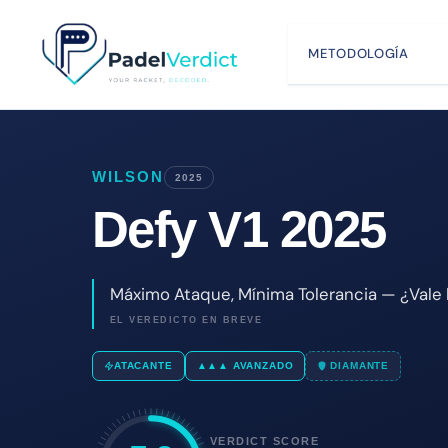
Saltar
al
METODOLOGÍA
contenido
WILSON
2025
Defy V1 2025
Máximo Ataque, Mínima Tolerancia — ¿Vale la
EL VEREDICTO EN BREVE
ATACANTE
▲▲▲ AVANZADO
DIAMANTE
VERDICT SCORE