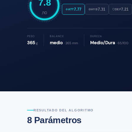
7.8
7.77
7.31
7.21
ATT
HYB
DEF
/10
PESO
BALANCE
DUREZA
365
medio
Medio/Dura
g
· 265 mm
· 65/100
RESULTADO DEL ALGORITMO
8 Parámetros