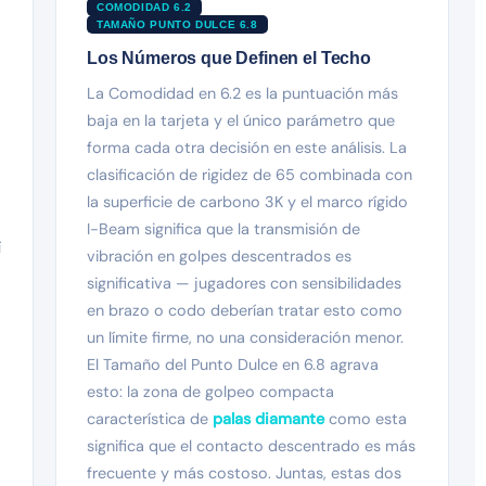
COMODIDAD 6.2
TAMAÑO PUNTO DULCE 6.8
Los Números que Definen el Techo
La Comodidad en 6.2 es la puntuación más
baja en la tarjeta y el único parámetro que
forma cada otra decisión en este análisis. La
clasificación de rigidez de 65 combinada con
la superficie de carbono 3K y el marco rígido
I-Beam significa que la transmisión de
í
vibración en golpes descentrados es
significativa — jugadores con sensibilidades
en brazo o codo deberían tratar esto como
un límite firme, no una consideración menor.
El Tamaño del Punto Dulce en 6.8 agrava
esto: la zona de golpeo compacta
característica de
palas diamante
como esta
significa que el contacto descentrado es más
frecuente y más costoso. Juntas, estas dos