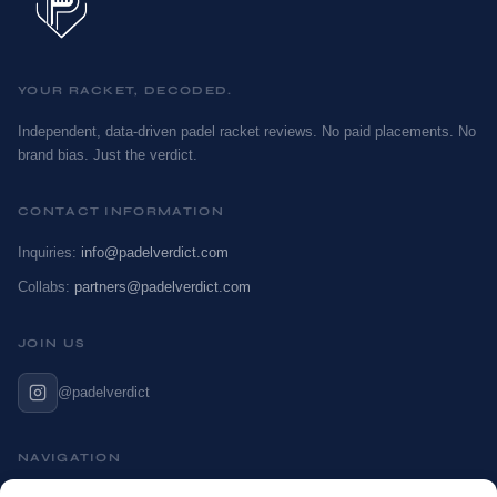
YOUR RACKET, DECODED.
Independent, data-driven padel racket reviews. No paid placements. No
brand bias. Just the verdict.
CONTACT INFORMATION
Inquiries:
info@padelverdict.com
Collabs:
partners@padelverdict.com
JOIN US
@padelverdict
NAVIGATION