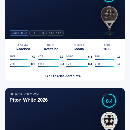
DEF 8.22
HYB 8.11
ATT 7.55
FORMA
NIVEL
DUREZA
AÑO
Redonda
Avanz
Int
Media
2013
/
7.2
8.3
8.4
7.6
PWR
CTR
MNV
SPN
8.2
8.1
8.4
7.4
CMF
SWT
PLY
STB
Leer reseña completa →
BLACK CROWN
Piton White 2026
8.4