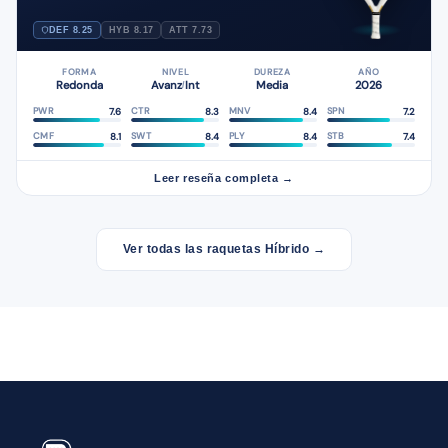
DEF 8.25
HYB 8.17
ATT 7.73
FORMA
NIVEL
DUREZA
AÑO
Redonda
Avanz
Int
Media
2026
/
7.6
8.3
8.4
7.2
PWR
CTR
MNV
SPN
8.1
8.4
8.4
7.4
CMF
SWT
PLY
STB
Leer reseña completa →
Ver todas las raquetas Híbrido →