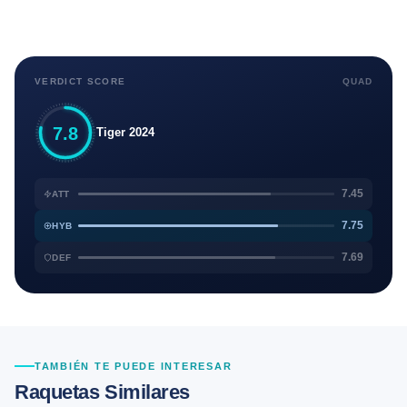
VERDICT SCORE
QUAD
7.8
Tiger 2024
7.45
ATT
7.75
HYB
7.69
DEF
TAMBIÉN TE PUEDE INTERESAR
Raquetas Similares