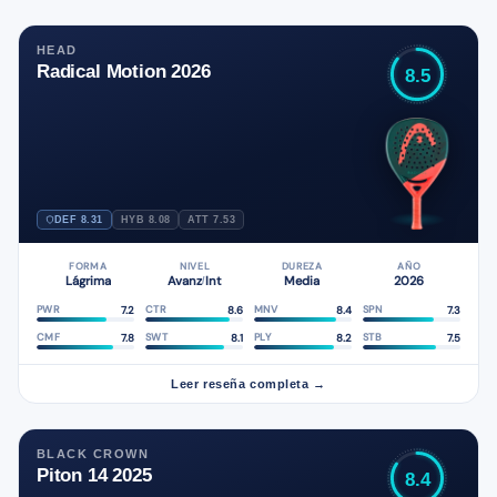
HEAD
Radical Motion 2026
8.5
DEF 8.31
HYB 8.08
ATT 7.53
FORMA
NIVEL
DUREZA
AÑO
Lágrima
Avanz
Int
Media
2026
/
7.2
8.6
8.4
7.3
PWR
CTR
MNV
SPN
7.8
8.1
8.2
7.5
CMF
SWT
PLY
STB
Leer reseña completa →
BLACK CROWN
Piton 14 2025
8.4