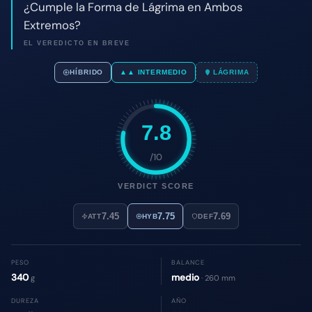
7.8
/10
VERDICT SCORE
7.45
7.75
7.69
ATT
HYB
DEF
PESO
BALANCE
340
medio
g
· 260 mm
DUREZA
AÑO