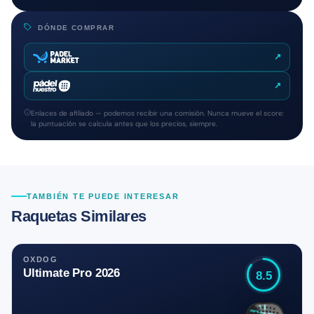
DÓNDE COMPRAR
↗
↗
Enlaces de afiliado — podemos recibir una comisión. Nunca mueve el score:
la puntuación se calcula antes que los precios, siempre.
TAMBIÉN TE PUEDE INTERESAR
Raquetas Similares
OXDOG
Ultimate Pro 2026
8.5