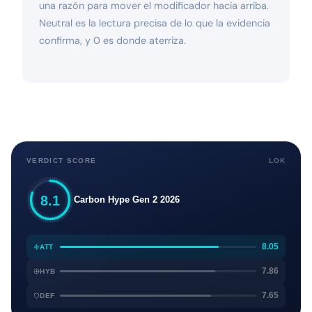
una razón para mover el modificador hacia arriba.
Neutral es la lectura precisa de lo que la evidencia
confirma, y 0 es donde aterriza.
VERDICT SCORE
LOK
8.1
Carbon Hype Gen 2 2026
8.05
ATT
7.86
HYB
7.65
DEF