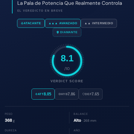
8.1
/10
VERDICT SCORE
8.05
7.86
7.65
ATT
HYB
DEF
PESO
BALANCE
368
Alto
g
· 268 mm
DUREZA
AÑO