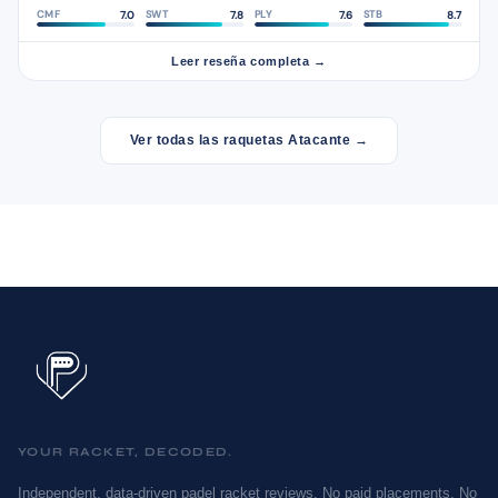
7.0
7.8
7.6
8.7
CMF
SWT
PLY
STB
Leer reseña completa →
Ver todas las raquetas Atacante →
YOUR RACKET, DECODED.
Independent, data-driven padel racket reviews. No paid placements. No