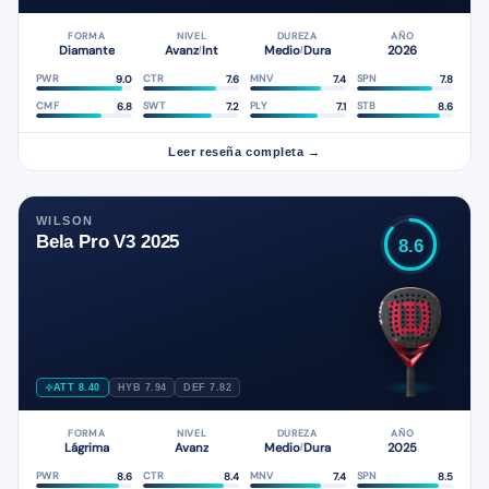
FORMA
NIVEL
DUREZA
AÑO
Diamante
Avanz
Int
Medio
Dura
2026
/
/
9.0
7.6
7.4
7.8
PWR
CTR
MNV
SPN
6.8
7.2
7.1
8.6
CMF
SWT
PLY
STB
Leer reseña completa →
WILSON
Bela Pro V3 2025
8.6
ATT 8.40
HYB 7.94
DEF 7.82
FORMA
NIVEL
DUREZA
AÑO
Lágrima
Avanz
Medio
Dura
2025
/
8.6
8.4
7.4
8.5
PWR
CTR
MNV
SPN