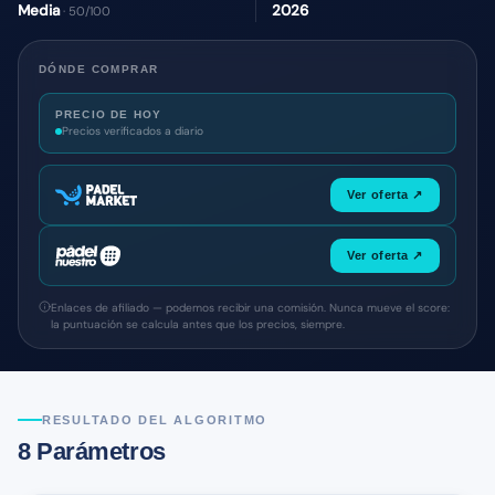
Media
2026
· 50/100
DÓNDE COMPRAR
PRECIO DE HOY
Precios verificados a diario
Ver oferta ↗
Ver oferta ↗
Enlaces de afiliado — podemos recibir una comisión. Nunca mueve el score:
la puntuación se calcula antes que los precios, siempre.
RESULTADO DEL ALGORITMO
8 Parámetros