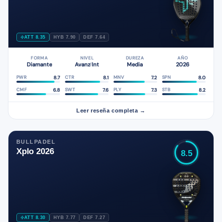
ATT 8.35
HYB 7.90
DEF 7.64
FORMA
NIVEL
DUREZA
AÑO
Diamante
Avanz
Int
Media
2026
/
8.7
8.1
7.2
8.0
PWR
CTR
MNV
SPN
6.8
7.6
7.3
8.2
CMF
SWT
PLY
STB
Leer reseña completa →
BULLPADEL
Xplo 2026
8.5
ATT 8.30
HYB 7.77
DEF 7.27