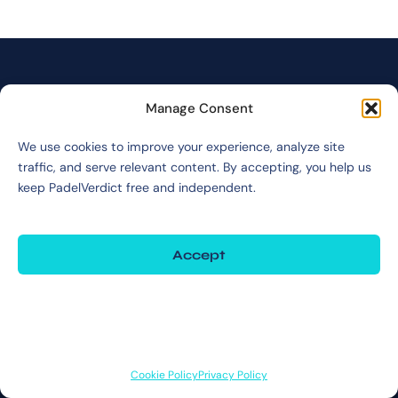
Manage Consent
We use cookies to improve your experience, analyze site
traffic, and serve relevant content. By accepting, you help us
YOUR RACKET, DECODED.
keep PadelVerdict free and independent.
Independent, data-driven padel racket reviews. No paid placements. No
brand bias. Just the verdict.
Accept
CONTACT INFORMATION
Deny
Inquiries:
info@padelverdict.com
Collabs:
partners@padelverdict.com
View preferences
JOIN US
Cookie Policy
Privacy Policy