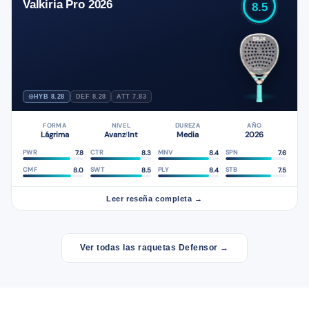
Valkiria Pro 2026
8.5
HYB 8.28
DEF 8.28
ATT 7.83
FORMA
NIVEL
DUREZA
AÑO
Lágrima
Avanz
Int
Media
2026
/
7.8
8.3
8.4
7.6
PWR
CTR
MNV
SPN
8.0
8.5
8.4
7.5
CMF
SWT
PLY
STB
Leer reseña completa →
Ver todas las raquetas Defensor →