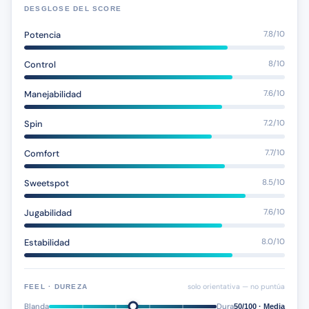
DESGLOSE DEL SCORE
Potencia
7.8/10
Control
8/10
Manejabilidad
7.6/10
Spin
7.2/10
Comfort
7.7/10
Sweetspot
8.5/10
Jugabilidad
7.6/10
Estabilidad
8.0/10
solo orientativa — no puntúa
FEEL · DUREZA
Blanda
Dura
50/100 · Media