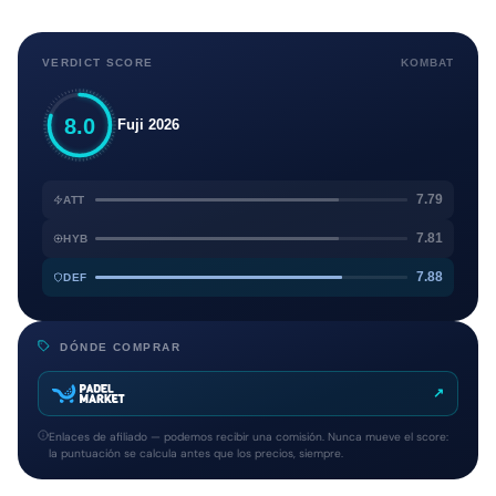
VERDICT SCORE
KOMBAT
8.0
Fuji 2026
7.79
ATT
7.81
HYB
7.88
DEF
DÓNDE COMPRAR
↗
Enlaces de afiliado — podemos recibir una comisión. Nunca mueve el score:
la puntuación se calcula antes que los precios, siempre.