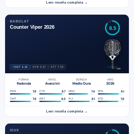
Leer reseña completa →
BABOLAT
Counter Viper 2026
8.5
DEF 8.28
HYB 8.07
ATT 7.95
FORMA
NIVEL
DUREZA
AÑO
Redonda
Avanz
Int
Medio
Dura
2026
/
/
7.8
8.7
7.4
8.1
PWR
CTR
MNV
SPN
7.9
8.3
8.1
7.8
CMF
SWT
PLY
STB
Leer reseña completa →
SIUX