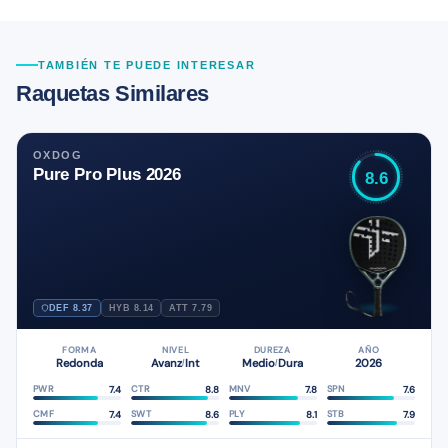
TAMBIÉN TE PUEDE INTERESAR
Raquetas Similares
OXDOG
Pure Pro Plus 2026
8.6
DEF 8.37
HYB 8.14
ATT 7.79
FORMA
NIVEL
DUREZA
AÑO
Redonda
Avanz
Int
Medio
Dura
2026
/
/
7.4
8.8
7.8
7.6
PWR
CTR
MNV
SPN
7.4
8.6
8.1
7.9
CMF
SWT
PLY
STB