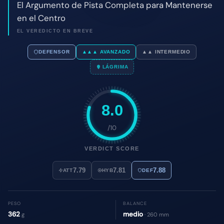
8.0
/10
VERDICT SCORE
7.79
7.81
7.88
ATT
HYB
DEF
PESO
BALANCE
362
medio
g
· 260 mm