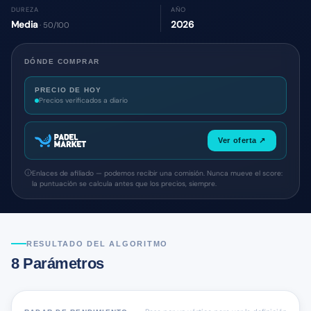
DUREZA
AÑO
Media
2026
· 50/100
DÓNDE COMPRAR
PRECIO DE HOY
Precios verificados a diario
Ver oferta ↗
Enlaces de afiliado — podemos recibir una comisión. Nunca mueve el score:
la puntuación se calcula antes que los precios, siempre.
RESULTADO DEL ALGORITMO
8 Parámetros