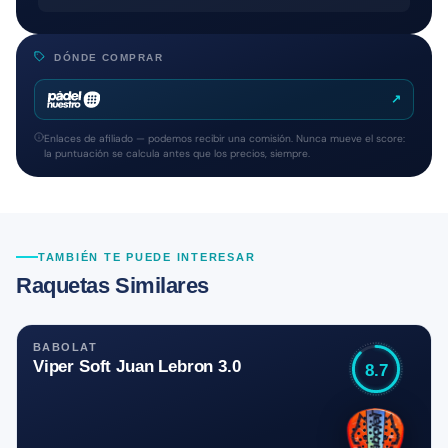
DÓNDE COMPRAR
↗
Enlaces de afiliado — podemos recibir una comisión. Nunca mueve el score:
la puntuación se calcula antes que los precios, siempre.
TAMBIÉN TE PUEDE INTERESAR
Raquetas Similares
BABOLAT
Viper Soft Juan Lebron 3.0
8.7