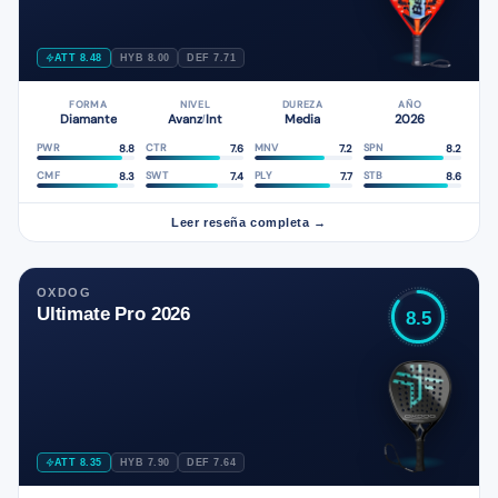
ATT 8.48
HYB 8.00
DEF 7.71
FORMA
NIVEL
DUREZA
AÑO
Diamante
Avanz
Int
Media
2026
/
8.8
7.6
7.2
8.2
PWR
CTR
MNV
SPN
8.3
7.4
7.7
8.6
CMF
SWT
PLY
STB
Leer reseña completa →
OXDOG
Ultimate Pro 2026
8.5
ATT 8.35
HYB 7.90
DEF 7.64