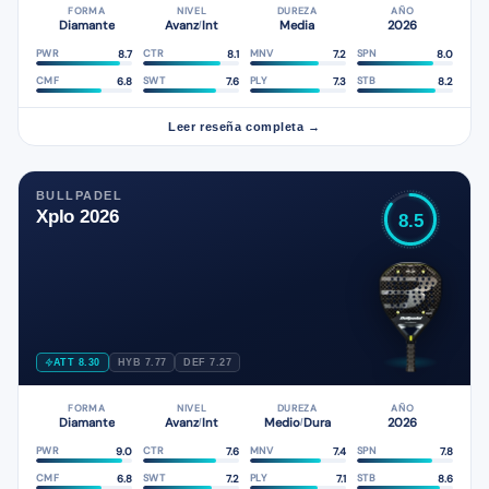
FORMA
NIVEL
DUREZA
AÑO
Diamante
Avanz
Int
Media
2026
/
8.7
8.1
7.2
8.0
PWR
CTR
MNV
SPN
6.8
7.6
7.3
8.2
CMF
SWT
PLY
STB
Leer reseña completa →
BULLPADEL
Xplo 2026
8.5
ATT 8.30
HYB 7.77
DEF 7.27
FORMA
NIVEL
DUREZA
AÑO
Diamante
Avanz
Int
Medio
Dura
2026
/
/
9.0
7.6
7.4
7.8
PWR
CTR
MNV
SPN
6.8
7.2
7.1
8.6
CMF
SWT
PLY
STB