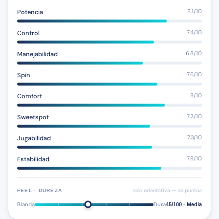
Potencia
8.1/10
Control
7.4/10
Manejabilidad
6.8/10
Spin
7.6/10
Comfort
8/10
Sweetspot
7.2/10
Jugabilidad
7.3/10
Estabilidad
7.8/10
solo orientativa — no puntúa
FEEL · DUREZA
Blanda
Dura
45/100 · Media