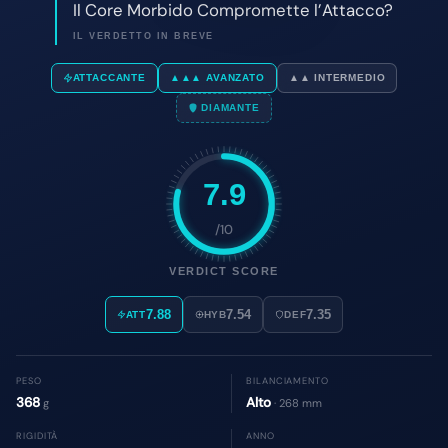
7.9
/10
VERDICT SCORE
7.88
7.54
7.35
ATT
HYB
DEF
PESO
BILANCIAMENTO
368
Alto
g
· 268 mm
RIGIDITÀ
ANNO