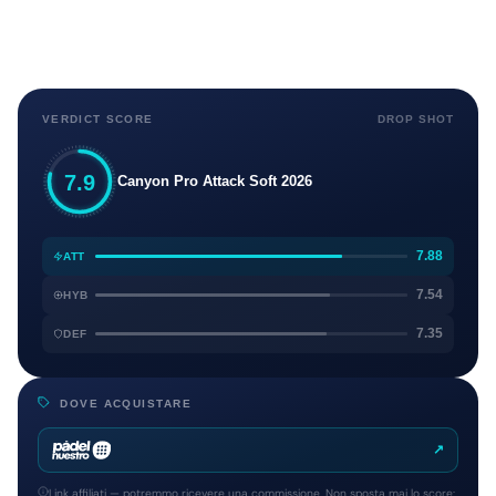
VERDICT SCORE
DROP SHOT
7.9
Canyon Pro Attack Soft 2026
7.88
ATT
7.54
HYB
7.35
DEF
DOVE ACQUISTARE
↗
Link affiliati — potremmo ricevere una commissione. Non sposta mai lo score: