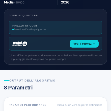
Media
2026
· 45/100
DOVE ACQUISTARE
PREZZO DI OGGI
Prezzi verificati ogni giorno
Vedi l'offerta ↗
Link affiliati — potremmo ricevere una commissione. Non sposta mai lo score:
il punteggio si calcola prima dei prezzi, sempre.
OUTPUT DELL'ALGORITMO
8 Parametri
Passa su un vertice per la definizione
RADAR DI PERFORMANCE