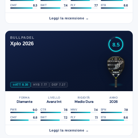
8.3
7.4
7.7
8.6
CMF
SWT
PLY
STB
Leggi la recensione →
BULLPADEL
Xplo 2026
8.5
ATT 8.30
HYB 7.77
DEF 7.27
FORMA
LIVELLO
RIGIDITÀ
ANNO
Diamante
Avanz
Int
Medio
Dura
2026
/
/
9.0
7.6
7.4
7.8
PWR
CTR
MNV
SPN
6.8
7.2
7.1
8.6
CMF
SWT
PLY
STB
Leggi la recensione →