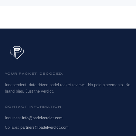
YOUR RACKET, DECODED.
Independent, data-driven padel racket reviews. No paid placements. No
brand bias. Just the verdict.
CONTACT INFORMATION
Inquiries:
info@padelverdict.com
Collabs:
partners@padelverdict.com