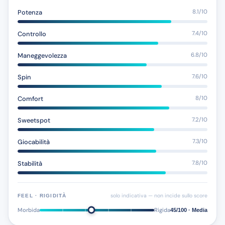
Potenza
8.1/10
Controllo
7.4/10
Maneggevolezza
6.8/10
Spin
7.6/10
Comfort
8/10
Sweetspot
7.2/10
Giocabilità
7.3/10
Stabilità
7.8/10
solo indicativa — non incide sullo score
FEEL · RIGIDITÀ
Morbida
Rigida
45/100 · Media