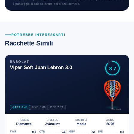
il punteggio si calcola prima dei prezzi, sempre.
POTREBBE INTERESSARTI
Racchette Simili
BABOLAT
Viper Soft Juan Lebron 3.0
8.7
ATT 8.48
HYB 8.00
DEF 7.71
FORMA
LIVELLO
RIGIDITÀ
ANNO
Diamante
Avanz
Int
Media
2026
/
8.8
7.6
7.2
8.2
PWR
CTR
MNV
SPN