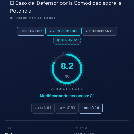
8.2
/10
VERDICT SCORE
Modificador de consenso: 0.1
6.81
7.83
8.10
ATT
HYB
DEF
PESO
BALANCE