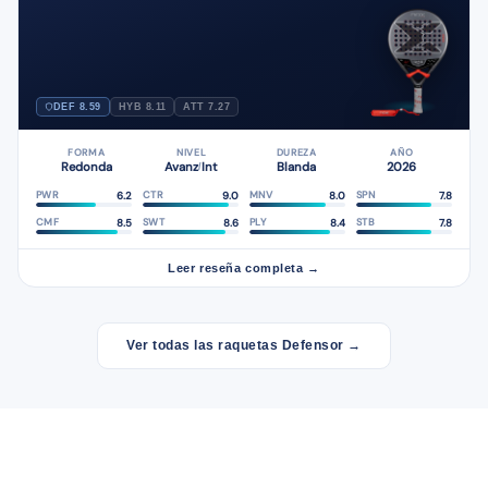
DEF 8.59
HYB 8.11
ATT 7.27
FORMA
NIVEL
DUREZA
AÑO
Redonda
Avanz
Int
Blanda
2026
/
6.2
9.0
8.0
7.8
PWR
CTR
MNV
SPN
8.5
8.6
8.4
7.8
CMF
SWT
PLY
STB
Leer reseña completa →
Ver todas las raquetas Defensor →