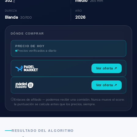
352
medio
g
· 265 mm
DUREZA
AÑO
Blanda
2026
· 30/100
DÓNDE COMPRAR
PRECIO DE HOY
Precios verificados a diario
Ver oferta ↗
Ver oferta ↗
Enlaces de afiliado — podemos recibir una comisión. Nunca mueve el score:
la puntuación se calcula antes que los precios, siempre.
RESULTADO DEL ALGORITMO