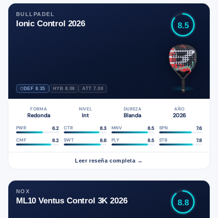
BULLPADEL
Ionic Control 2026
8.5
DEF 8.35
HYB 8.08
ATT 7.00
FORMA
NIVEL
DUREZA
AÑO
Redonda
Int
Blanda
2026
6.2
8.3
8.5
7.6
PWR
CTR
MNV
SPN
8.2
8.6
8.5
7.8
CMF
SWT
PLY
STB
Leer reseña completa →
NOX
ML10 Ventus Control 3K 2026
8.8