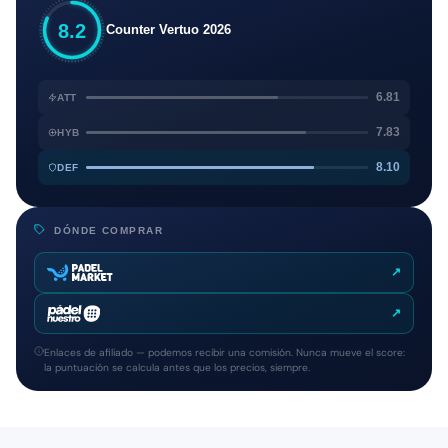
8.2
Counter Vertuo 2026
6.81
ATT
7.83
HYB
8.10
DEF
DÓNDE COMPRAR
↗
↗
Enlaces de afiliado — podemos recibir una comisión. Nunca mueve el score:
la puntuación se calcula antes que los precios, siempre.