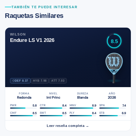
TAMBIÉN TE PUEDE INTERESAR
Raquetas Similares
WILSON
Endure LS V1 2026
8.5
DEF 8.37
HYB 7.98
ATT 7.03
FORMA
NIVEL
DUREZA
AÑO
Redonda
Int
Princ
Blanda
2026
/
5.8
8.4
8.9
7.4
PWR
CTR
MNV
SPN
8.5
8.5
8.4
6.9
CMF
SWT
PLY
STB
Leer reseña completa →