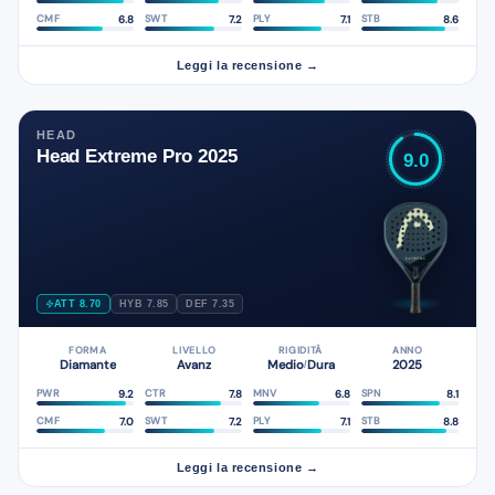
6.8
7.2
7.1
8.6
CMF
SWT
PLY
STB
Leggi la recensione →
HEAD
Head Extreme Pro 2025
9.0
ATT 8.70
HYB 7.85
DEF 7.35
FORMA
LIVELLO
RIGIDITÀ
ANNO
Diamante
Avanz
Medio
Dura
2025
/
9.2
7.8
6.8
8.1
PWR
CTR
MNV
SPN
7.0
7.2
7.1
8.8
CMF
SWT
PLY
STB
Leggi la recensione →