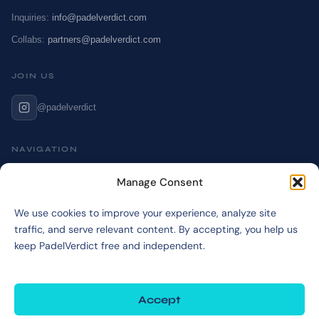
Inquiries:
info@padelverdict.com
Collabs:
partners@padelverdict.com
JOIN US
@padelverdict
NAVIGATION
Cookie Policy
Manage Consent
Affiliate Disclosure
We use cookies to improve your experience, analyze site
Terms & Disclaimer
traffic, and serve relevant content. By accepting, you help us
Privacy Policy
keep PadelVerdict free and independent.
Accept
©2026 PadelVerdict
PadelVerdict participates in affiliate programs. Links marked may earn a commission