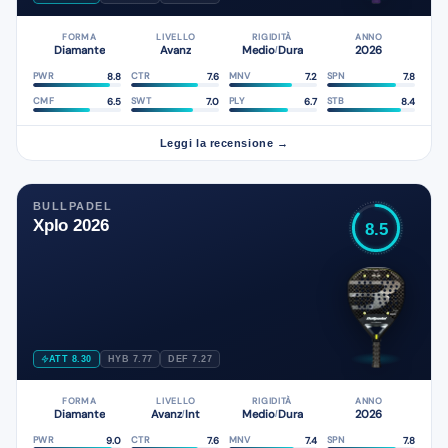
FORMA
LIVELLO
RIGIDITÀ
ANNO
Diamante
Avanz
Medio
Dura
2026
/
8.8
7.6
7.2
7.8
PWR
CTR
MNV
SPN
6.5
7.0
6.7
8.4
CMF
SWT
PLY
STB
Leggi la recensione →
BULLPADEL
Xplo 2026
8.5
ATT 8.30
HYB 7.77
DEF 7.27
FORMA
LIVELLO
RIGIDITÀ
ANNO
Diamante
Avanz
Int
Medio
Dura
2026
/
/
9.0
7.6
7.4
7.8
PWR
CTR
MNV
SPN