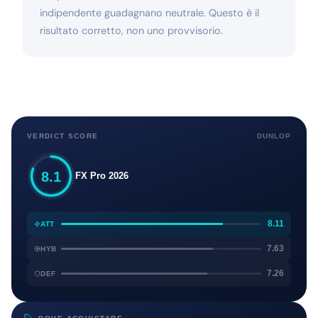
indipendente guadagnano neutrale. Questo è il
risultato corretto, non uno provvisorio.
VERDICT SCORE
DUNLOP
8.1
FX Pro 2026
8.11
ATT
7.63
HYB
7.26
DEF