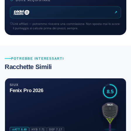
DOVE ACQUISTARE
↗
Link affiliati — potremmo ricevere una commissione. Non sposta mai lo score:
il punteggio si calcola prima dei prezzi, sempre.
POTREBBE INTERESSARTI
Racchette Simili
SIUX
Fenix Pro 2026
8.5
ATT 8.40
HYB 7.71
DEF 7.17