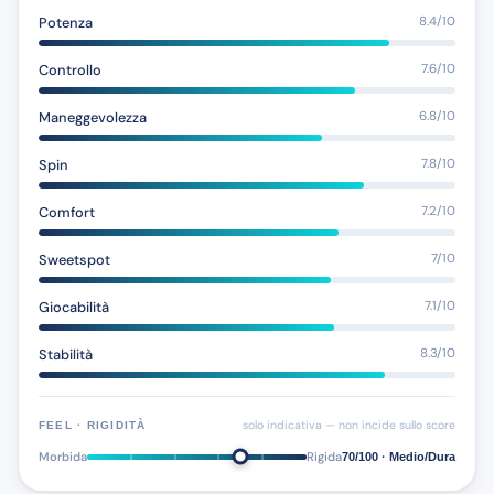
Potenza
8.4/10
Controllo
7.6/10
Maneggevolezza
6.8/10
Spin
7.8/10
Comfort
7.2/10
Sweetspot
7/10
Giocabilità
7.1/10
Stabilità
8.3/10
solo indicativa — non incide sullo score
FEEL · RIGIDITÀ
Morbida
Rigida
70/100 · Medio/Dura