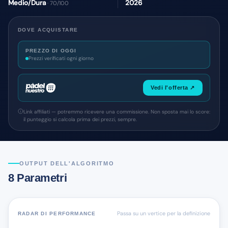
Medio/Dura
2026
· 70/100
DOVE ACQUISTARE
PREZZO DI OGGI
Prezzi verificati ogni giorno
Vedi l'offerta ↗
Link affiliati — potremmo ricevere una commissione. Non sposta mai lo score:
il punteggio si calcola prima dei prezzi, sempre.
OUTPUT DELL'ALGORITMO
8 Parametri
Passa su un vertice per la definizione
RADAR DI PERFORMANCE