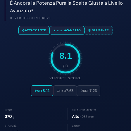
8.1
/10
VERDICT SCORE
8.11
7.63
7.26
ATT
HYB
DEF
PESO
BILANCIAMENTO
370
Alto
g
· 268 mm
RIGIDITÀ
ANNO