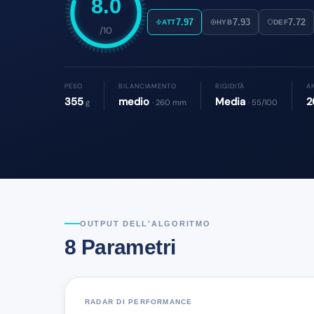
8.0
7.97
7.93
7.72
ATT
HYB
DEF
/10
PESO
BILANCIAMENTO
RIGIDITÀ
A
355
medio
Media
2
g
· 260 mm
· 55/100
OUTPUT DELL'ALGORITMO
8 Parametri
RADAR DI PERFORMANCE