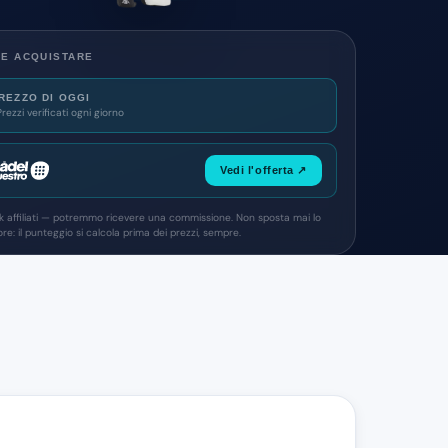
E ACQUISTARE
REZZO DI OGGI
Prezzi verificati ogni giorno
Vedi l'offerta ↗
nk affiliati — potremmo ricevere una commissione. Non sposta mai lo
re: il punteggio si calcola prima dei prezzi, sempre.