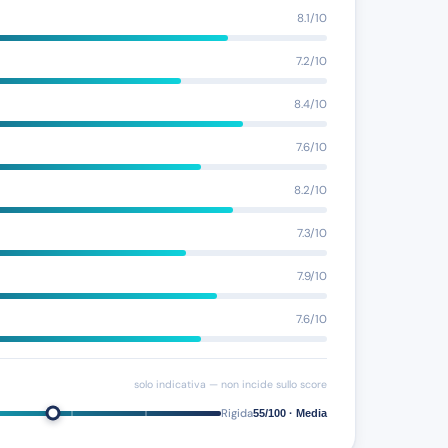
8.1/10
7.2/10
8.4/10
7.6/10
8.2/10
7.3/10
7.9/10
7.6/10
solo indicativa — non incide sullo score
Rigida
55/100 · Media