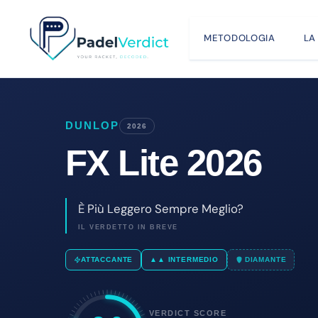
Vai
al
METODOLOGIA
LA
contenuto
DUNLOP
2026
FX Lite 2026
È Più Leggero Sempre Meglio?
IL VERDETTO IN BREVE
ATTACCANTE
▲▲ INTERMEDIO
DIAMANTE
VERDICT SCORE