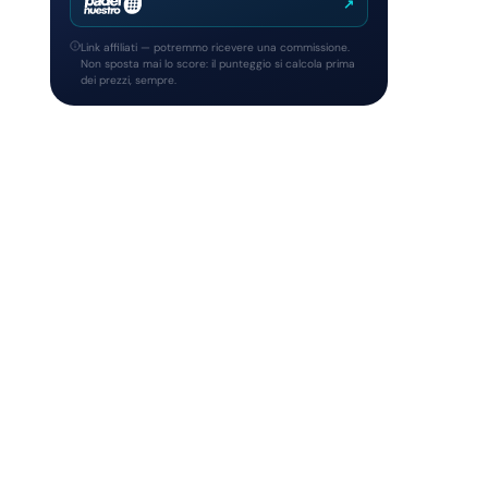
↗
Link affiliati — potremmo ricevere una commissione.
Non sposta mai lo score: il punteggio si calcola prima
dei prezzi, sempre.