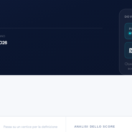
DOV
P
NNO
026
Li
sco
Passa su un vertice per la definizione
ANALISI DELLO SCORE