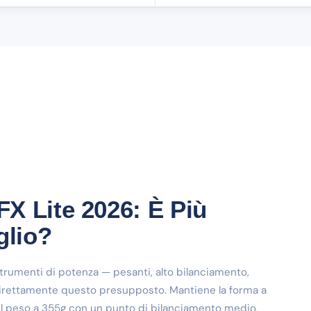
X Lite 2026: È Più
glio?
rumenti di potenza — pesanti, alto bilanciamento,
 direttamente questo presupposto. Mantiene la forma a
il peso a 355g con un punto di bilanciamento medio,