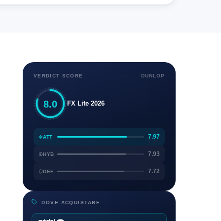
VERDICT SCORE
DUNLOP
8.0
FX Lite 2026
7.97
ATT
7.93
HYB
7.72
DEF
DOVE ACQUISTARE