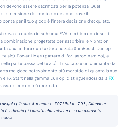
 devono essere sacrificati per la potenza. Quel
 e dimensione del punto dolce sono dove il
onta per il tuo gioco è l’intera decisione d’acquisto.
si trova un nucleo in schiuma EVA morbida con inserti
una combinazione progettata per assorbire le vibrazioni
nta una finitura con texture rialzata SpinBoost. Dunlop
telaio), Power Holes (pattern di fori aerodinamico), e
nella parte bassa del telaio). Il risultato è un diamante da
carta ma gioca notevolmente più morbido di quanto la sua
m e FX Start nella gamma Dunlop, distinguendosi dalla
FX
 basso, e nucleo più morbido.
ingolo più alto. Attaccante: 7.97 | Ibrido: 7.93 | Difensore:
ido è il divario più stretto che valutiamo su un diamante —
 corsia.