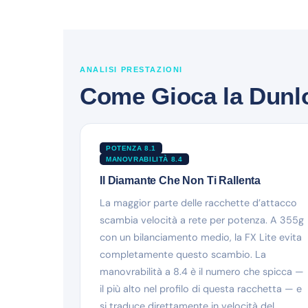
ANALISI PRESTAZIONI
Come Gioca la Dunlo
POTENZA 8.1
MANOVRABILITÀ 8.4
Il Diamante Che Non Ti Rallenta
La maggior parte delle racchette d’attacco
scambia velocità a rete per potenza. A 355g
con un bilanciamento medio, la FX Lite evita
completamente questo scambio. La
manovrabilità a 8.4 è il numero che spicca —
il più alto nel profilo di questa racchetta — e
si traduce direttamente in velocità del