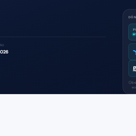
DÓ
P
ÑO
2026
En
sc