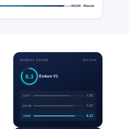
Dura
40/100 · Blanda
VERDICT SCORE
WILSON
8.3
Endure V1
7.05
ATT
7.87
HYB
8.22
DEF