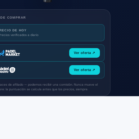
NDE COMPRAR
RECIO DE HOY
Precios verificados a diario
Ver oferta ↗
Ver oferta ↗
laces de afiliado — podemos recibir una comisión. Nunca mueve el
ore: la puntuación se calcula antes que los precios, siempre.