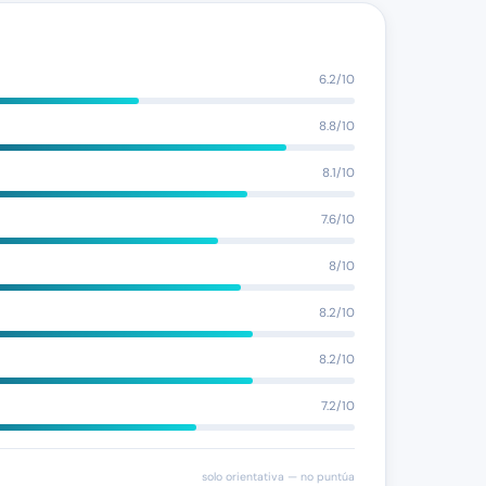
6.2/10
8.8/10
8.1/10
7.6/10
8/10
8.2/10
8.2/10
7.2/10
solo orientativa — no puntúa