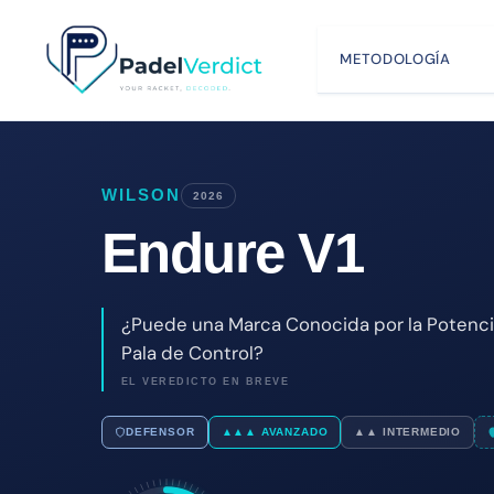
Saltar
al
METODOLOGÍA
contenido
WILSON
2026
Endure V1
¿Puede una Marca Conocida por la Potencia
Pala de Control?
EL VEREDICTO EN BREVE
DEFENSOR
▲▲▲ AVANZADO
▲▲ INTERMEDIO