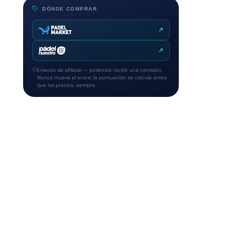
DÓNDE COMPRAR
↗
↗
Enlaces de afiliado — podemos recibir una comisión.
Nunca mueve el score: la puntuación se calcula antes
que los precios, siempre.