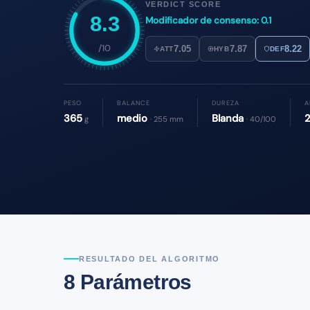
VERDICT SCORE
8.3
Modificador de consenso: 0.1
/10
7.05
7.87
8.22
ATT
HYB
DEF
PESO
BALANCE
DUREZA
A
365
medio
Blanda
g
· 255 mm
· 40/100
RESULTADO DEL ALGORITMO
8 Parámetros