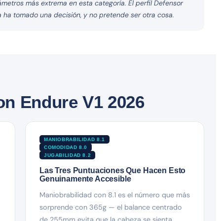
rámetros más extrema en esta categoría. El perfil Defensor
a ha tomado una decisión, y no pretende ser otra cosa.
on Endure V1 2026
MANIOBRABILIDAD 8.1
COMODIDAD 8.0
JUGABILIDAD 8.2
Las Tres Puntuaciones Que Hacen Esto
Genuinamente Accesible
Maniobrabilidad con 8.1 es el número que más
sorprende con 365g — el balance centrado
de 255mm evita que la cabeza se sienta