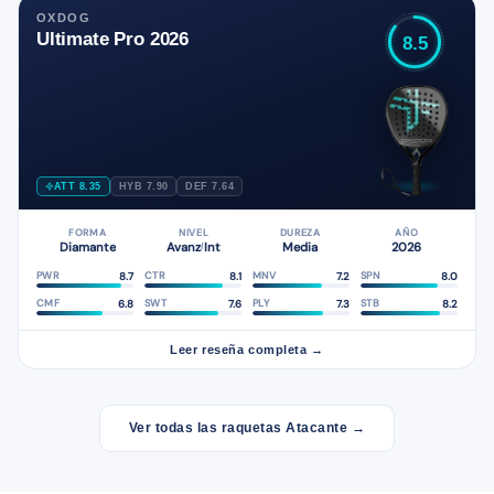
OXDOG
Ultimate Pro 2026
8.5
ATT 8.35
HYB 7.90
DEF 7.64
FORMA
NIVEL
DUREZA
AÑO
Diamante
Avanz
Int
Media
2026
/
8.7
8.1
7.2
8.0
PWR
CTR
MNV
SPN
6.8
7.6
7.3
8.2
CMF
SWT
PLY
STB
Leer reseña completa →
Ver todas las raquetas Atacante →