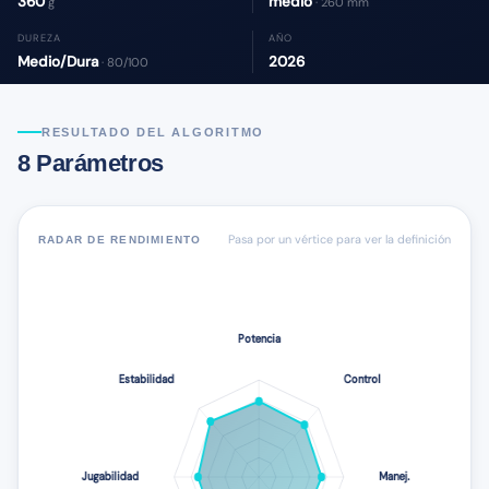
360
medio
g
· 260 mm
DUREZA
AÑO
Medio/Dura
2026
· 80/100
RESULTADO DEL ALGORITMO
8 Parámetros
Pasa por un vértice para ver la definición
RADAR DE RENDIMIENTO