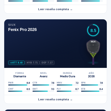
Leer reseña completa →
SIUX
Fenix Pro 2026
8.5
ATT 8.40
HYB 7.71
DEF 7.17
FORMA
NIVEL
DUREZA
AÑO
Diamante
Avanz
Medio
Dura
2026
/
8.8
7.6
7.2
7.8
PWR
CTR
MNV
SPN
6.5
7.0
6.7
8.4
CMF
SWT
PLY
STB
Leer reseña completa →