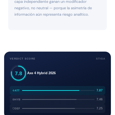
capa independiente ganan un modificador
negativo, no neutral — porque la asimetría de
información aún representa riesgo analítico.
VERDICT SCORE
STIGA
7.8
Axe 4 Hybrid 2026
7.87
ATT
7.46
HYB
7.25
DEF