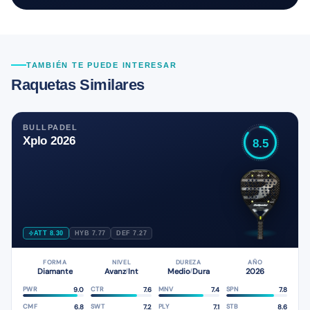
TAMBIÉN TE PUEDE INTERESAR
Raquetas Similares
BULLPADEL
Xplo 2026
8.5
ATT 8.30
HYB 7.77
DEF 7.27
FORMA
NIVEL
DUREZA
AÑO
Diamante
Avanz
Int
Medio
Dura
2026
/
/
9.0
7.6
7.4
7.8
PWR
CTR
MNV
SPN
6.8
7.2
7.1
8.6
CMF
SWT
PLY
STB