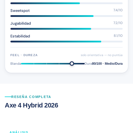
Sweetspot
7.4/10
Jugabilidad
7.2/10
Estabilidad
8.1/10
solo orientativa — no puntúa
FEEL · DUREZA
Blanda
Dura
80/100 · Medio/Dura
RESEÑA COMPLETA
Axe 4 Hybrid 2026
ANÁLISIS