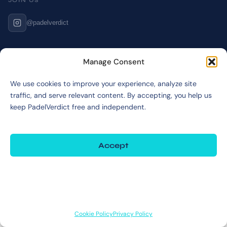
JOIN US
@padelverdict
NAVIGATION
Manage Consent
Cookie Policy
We use cookies to improve your experience, analyze site
Affiliate Disclosure
traffic, and serve relevant content. By accepting, you help us
Terms & Disclaimer
keep PadelVerdict free and independent.
Privacy Policy
Accept
©2026 PadelVerdict
Deny
PadelVerdict participates in affiliate programs. Links marked may earn a commission
at no extra cost to you.
View preferences
Cookie Policy
Privacy Policy