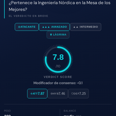
7.8
/10
VERDICT SCORE
Modificador de consenso: -0.1
7.87
7.46
7.25
ATT
HYB
DEF
PESO
BALANCE