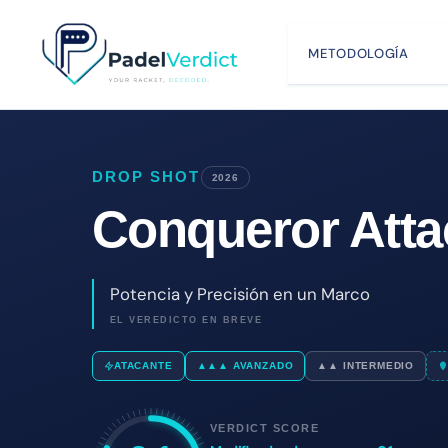
Saltar
al
METODOLOGÍA
contenido
DROP SHOT
2026
Conqueror Atta
Potencia y Precisión en un Marco
EL VEREDICTO EN BREVE
ATACANTE
▲▲▲ AVANZADO
▲▲ INTERMEDIO
VERDICT SCORE