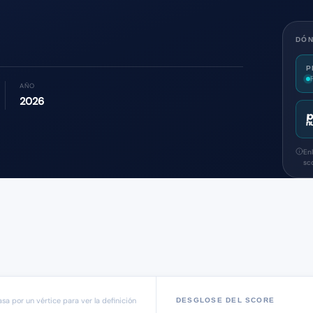
DÓ
P
AÑO
2026
En
sc
asa por un vértice para ver la definición
DESGLOSE DEL SCORE