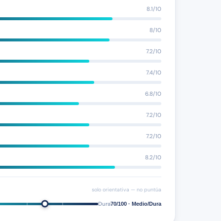
8.1/10
8/10
7.2/10
7.4/10
6.8/10
7.2/10
7.2/10
8.2/10
solo orientativa — no puntúa
Dura
70/100 · Medio/Dura