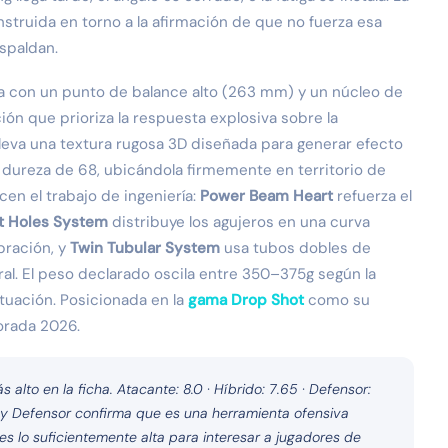
truida en torno a la afirmación de que no fuerza esa
espaldan.
ma con un punto de balance alto (263 mm) y un núcleo de
n que prioriza la respuesta explosiva sobre la
 lleva una textura rugosa 3D diseñada para generar efecto
a dureza de 68, ubicándola firmemente en territorio de
en el trabajo de ingeniería:
Power Beam Heart
refuerza el
t Holes System
distribuye los agujeros en una curva
bración, y
Twin Tubular System
usa tubos dobles de
l. El peso declarado oscila entre 350–375g según la
tuación. Posicionada en la
gama Drop Shot
como su
orada 2026.
 alto en la ficha. Atacante: 8.0 · Híbrido: 7.65 · Defensor:
 y Defensor confirma que es una herramienta ofensiva
s lo suficientemente alta para interesar a jugadores de