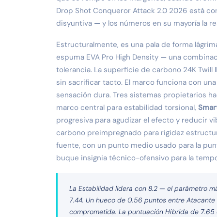
Drop Shot Conqueror Attack 2.0 2026 está cons
disyuntiva — y los números en su mayoría la r
Estructuralmente, es una pala de forma lágri
espuma EVA Pro High Density — una combinació
tolerancia. La superficie de carbono 24K Twill
sin sacrificar tacto. El marco funciona con un
sensación dura. Tres sistemas propietarios hac
marco central para estabilidad torsional,
Smar
progresiva para agudizar el efecto y reducir vi
carbono preimpregnado para rigidez estructura
fuente, con un punto medio usado para la pun
buque insignia técnico-ofensivo para la temp
La Estabilidad lidera con 8.2 — el parámetro más
7.44. Un hueco de 0.56 puntos entre Atacante
comprometida. La puntuación Híbrida de 7.65 e