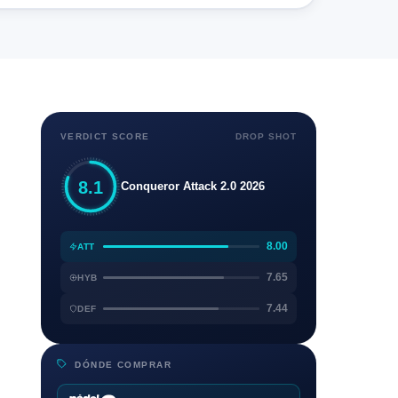
VERDICT SCORE
DROP SHOT
8.1
Conqueror Attack 2.0 2026
8.00
ATT
7.65
HYB
7.44
DEF
DÓNDE COMPRAR