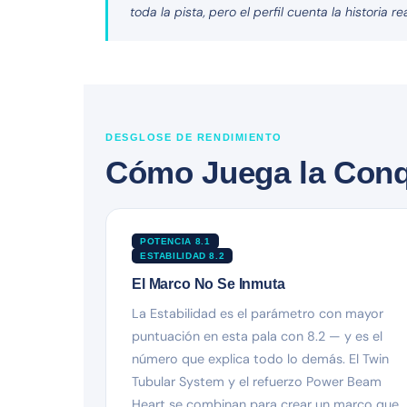
toda la pista, pero el perfil cuenta la historia rea
DESGLOSE DE RENDIMIENTO
Cómo Juega la Conqu
POTENCIA 8.1
ESTABILIDAD 8.2
El Marco No Se Inmuta
La Estabilidad es el parámetro con mayor
puntuación en esta pala con 8.2 — y es el
número que explica todo lo demás. El Twin
Tubular System y el refuerzo Power Beam
Heart se combinan para crear un marco que