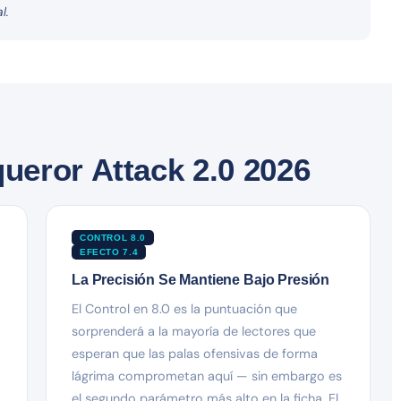
l.
eror Attack 2.0 2026
CONTROL 8.0
EFECTO 7.4
La Precisión Se Mantiene Bajo Presión
El Control en 8.0 es la puntuación que
sorprenderá a la mayoría de lectores que
esperan que las palas ofensivas de forma
lágrima comprometan aquí — sin embargo es
el segundo parámetro más alto en la ficha. El