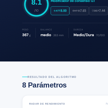
8.1
Modificador de consenso: 0.1
/10
8.00
7.65
7.44
ATT
HYB
DEF
PESO
BALANCE
DUREZA
367
medio
Medio/Dura
g
· 263 mm
· 70/100
RESULTADO DEL ALGORITMO
8 Parámetros
P
RADAR DE RENDIMIENTO