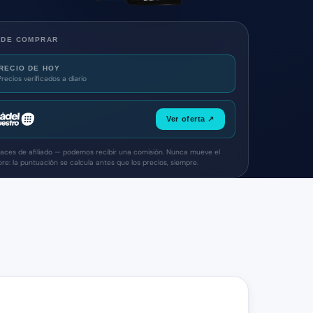
NDE COMPRAR
RECIO DE HOY
Precios verificados a diario
Ver oferta ↗
laces de afiliado — podemos recibir una comisión. Nunca mueve el
ore: la puntuación se calcula antes que los precios, siempre.