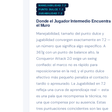
MANEJABILIDAD 7.2
PUNTO DULCE 7.2
JUGABILIDAD 7.2
Donde el Jugador Intermedio Encuentra
el Muro
Manejabilidad, tamaño del punto dulce y
jugabilidad convergen exactamente en 7.2 —
un número que significa algo específico. A
367g con un punto de balance alto, la
Conqueror Attack 2.0 exige un swing
confiado: el marco no es rápido para
reposicionarse en la red, y el punto dulce
efectivo más pequeño penaliza el contacto
tardío o apresurado. La Jugabilidad en 7.2
refleja una curva de aprendizaje real — esta
es una pala que recompensa la técnica, no
una que compensa por su ausencia. Estas
tres puntuaciones coincidentes son las que