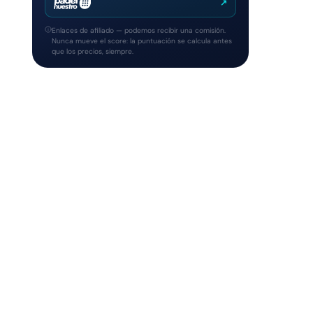
↗
Enlaces de afiliado — podemos recibir una comisión.
Nunca mueve el score: la puntuación se calcula antes
que los precios, siempre.