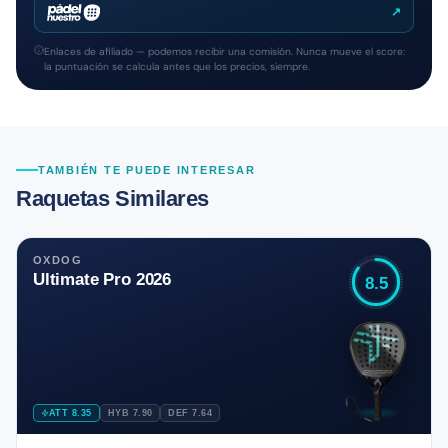
↗
Enlaces de afiliado — podemos recibir una comisión. Nunca mueve el score:
la puntuación se calcula antes que los precios, siempre.
TAMBIÉN TE PUEDE INTERESAR
Raquetas Similares
OXDOG
Ultimate Pro 2026
8.5
ATT 8.35
HYB 7.90
DEF 7.64