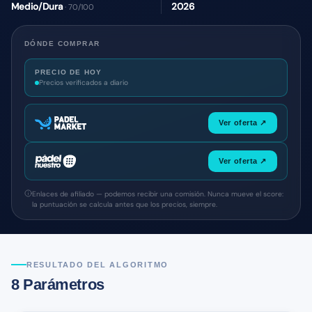
Medio/Dura
2026
· 70/100
DÓNDE COMPRAR
PRECIO DE HOY
Precios verificados a diario
Ver oferta ↗
Ver oferta ↗
Enlaces de afiliado — podemos recibir una comisión. Nunca mueve el score:
la puntuación se calcula antes que los precios, siempre.
RESULTADO DEL ALGORITMO
8 Parámetros