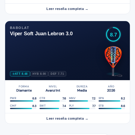
Leer reseña completa →
BABOLAT
Viper Soft Juan Lebron 3.0
8.7
ATT 8.48
HYB 8.00
DEF 7.71
FORMA
NIVEL
DUREZA
AÑO
Diamante
Avanz
Int
Media
2026
/
8.8
7.6
7.2
8.2
PWR
CTR
MNV
SPN
8.3
7.4
7.7
8.6
CMF
SWT
PLY
STB
Leer reseña completa →