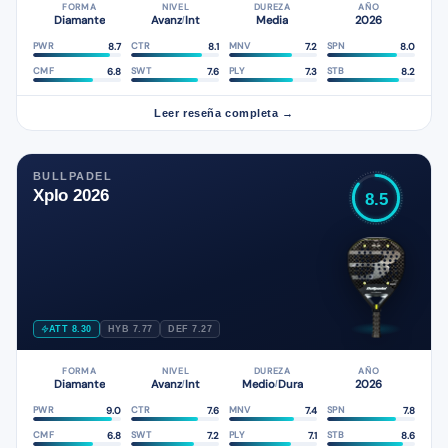
FORMA
NIVEL
DUREZA
AÑO
Diamante
Avanz
Int
Media
2026
/
8.7
8.1
7.2
8.0
PWR
CTR
MNV
SPN
6.8
7.6
7.3
8.2
CMF
SWT
PLY
STB
Leer reseña completa →
BULLPADEL
Xplo 2026
8.5
ATT 8.30
HYB 7.77
DEF 7.27
FORMA
NIVEL
DUREZA
AÑO
Diamante
Avanz
Int
Medio
Dura
2026
/
/
9.0
7.6
7.4
7.8
PWR
CTR
MNV
SPN
6.8
7.2
7.1
8.6
CMF
SWT
PLY
STB