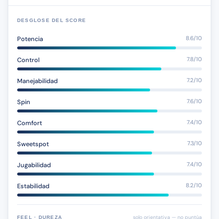
DESGLOSE DEL SCORE
Potencia
8.6/10
Control
7.8/10
Manejabilidad
7.2/10
Spin
7.6/10
Comfort
7.4/10
Sweetspot
7.3/10
Jugabilidad
7.4/10
Estabilidad
8.2/10
solo orientativa — no puntúa
FEEL · DUREZA