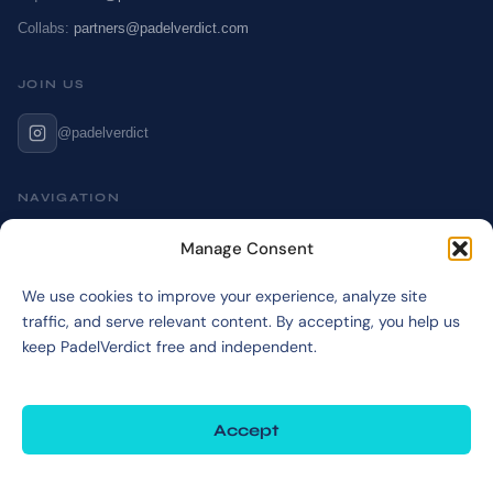
Collabs:
partners@padelverdict.com
JOIN US
@padelverdict
NAVIGATION
Cookie Policy
Manage Consent
Affiliate Disclosure
We use cookies to improve your experience, analyze site
Terms & Disclaimer
traffic, and serve relevant content. By accepting, you help us
Privacy Policy
keep PadelVerdict free and independent.
Accept
©2026 PadelVerdict
PadelVerdict participates in affiliate programs. Links marked may earn a commission
at no extra cost to you.
Deny