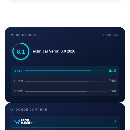
VERDICT SCORE
BABOLAT
8.1
Technical Veron 3.0 2026
8.12
ATT
7.82
HYB
7.60
DEF
DÓNDE COMPRAR
↗