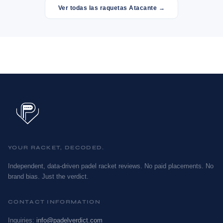
Ver todas las raquetas Atacante →
YOUR RACKET, DECODED.
Independent, data-driven padel racket reviews. No paid placements. No
brand bias. Just the verdict.
CONTACT INFORMATION
Inquiries:
info@padelverdict.com