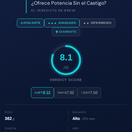
8.1
/10
VERDICT SCORE
8.12
7.82
7.60
ATT
HYB
DEF
PESO
BALANCE
362
Alto
g
· 270 mm
DUREZA
AÑO