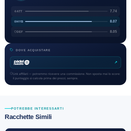
7.74
ATT
8.07
HYB
8.05
DEF
DOVE ACQUISTARE
↗
Link affiliati — potremmo ricevere una commissione. Non sposta mai lo score:
il punteggio si calcola prima dei prezzi, sempre.
POTREBBE INTERESSARTI
Racchette Simili