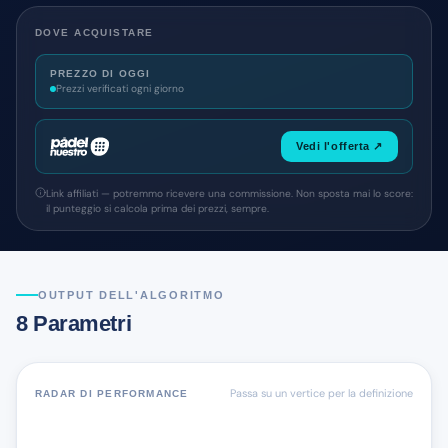
DOVE ACQUISTARE
PREZZO DI OGGI
Prezzi verificati ogni giorno
Vedi l'offerta ↗
Link affiliati — potremmo ricevere una commissione. Non sposta mai lo score:
il punteggio si calcola prima dei prezzi, sempre.
OUTPUT DELL'ALGORITMO
8 Parametri
Passa su un vertice per la definizione
RADAR DI PERFORMANCE