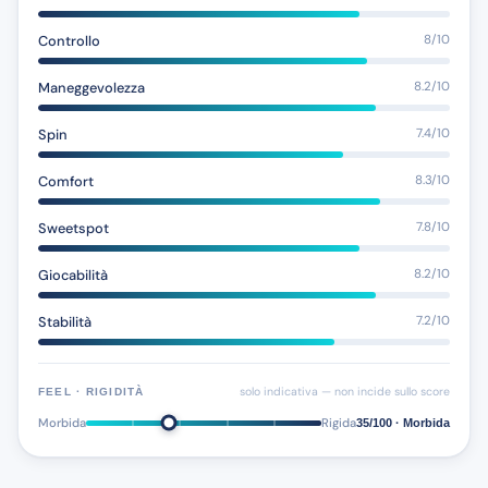
Controllo
8/10
Maneggevolezza
8.2/10
Spin
7.4/10
Comfort
8.3/10
Sweetspot
7.8/10
Giocabilità
8.2/10
Stabilità
7.2/10
solo indicativa — non incide sullo score
FEEL · RIGIDITÀ
Morbida
Rigida
35/100 · Morbida