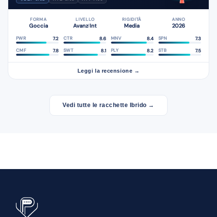
FORMA
LIVELLO
RIGIDITÀ
ANNO
Goccia
Avanz
Int
Media
2026
/
7.2
8.6
8.4
7.3
PWR
CTR
MNV
SPN
7.8
8.1
8.2
7.5
CMF
SWT
PLY
STB
Leggi la recensione →
Vedi tutte le racchette Ibrido →