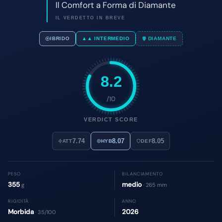
8.2
/10
VERDICT SCORE
7.74
8.07
8.05
ATT
HYB
DEF
PESO
BILANCIAMENTO
355
medio
g
· 265 mm
RIGIDITÀ
ANNO
Morbida
2026
· 35/100