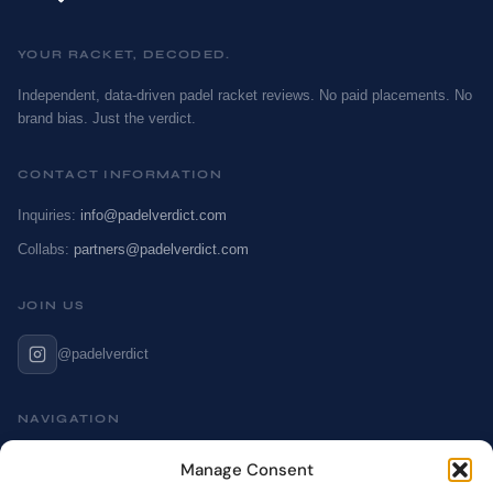
YOUR RACKET, DECODED.
Independent, data-driven padel racket reviews. No paid placements. No
brand bias. Just the verdict.
CONTACT INFORMATION
Inquiries:
info@padelverdict.com
Collabs:
partners@padelverdict.com
JOIN US
@padelverdict
NAVIGATION
Cookie Policy
Manage Consent