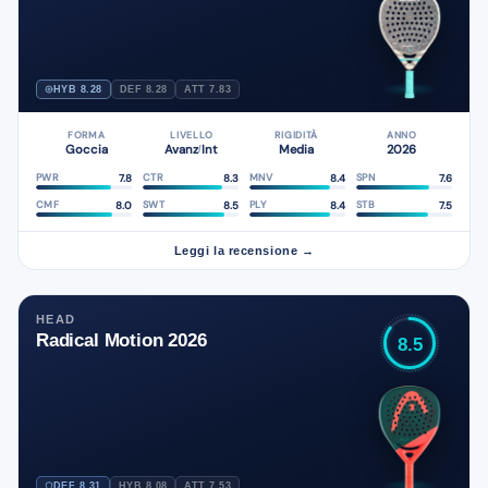
HYB 8.28
DEF 8.28
ATT 7.83
FORMA
LIVELLO
RIGIDITÀ
ANNO
Goccia
Avanz
Int
Media
2026
/
7.8
8.3
8.4
7.6
PWR
CTR
MNV
SPN
8.0
8.5
8.4
7.5
CMF
SWT
PLY
STB
Leggi la recensione →
HEAD
Radical Motion 2026
8.5
DEF 8.31
HYB 8.08
ATT 7.53