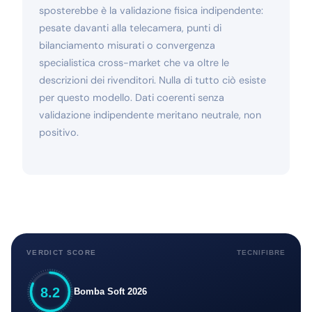
sposterebbe è la validazione fisica indipendente:
pesate davanti alla telecamera, punti di
bilanciamento misurati o convergenza
specialistica cross-market che va oltre le
descrizioni dei rivenditori. Nulla di tutto ciò esiste
per questo modello. Dati coerenti senza
validazione indipendente meritano neutrale, non
positivo.
VERDICT SCORE
TECNIFIBRE
8.2
Bomba Soft 2026