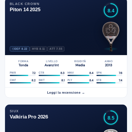
BLACK CROWN
Piton 14 2025
8.4
DEF 8.22
HYB 8.11
ATT 7.55
FORMA
LIVELLO
RIGIDITÀ
ANNO
Tonda
Avanz
Int
Media
2013
/
7.2
8.3
8.4
7.6
PWR
CTR
MNV
SPN
8.2
8.1
8.4
7.4
CMF
SWT
PLY
STB
Leggi la recensione →
SIUX
Valkiria Pro 2026
8.5