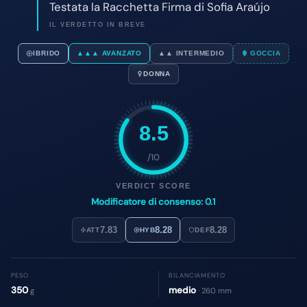
8.5
/10
VERDICT SCORE
Modificatore di consenso: 0.1
7.83
8.28
8.28
ATT
HYB
DEF
PESO
BILANCIAMENTO
350
medio
g
· 260 mm