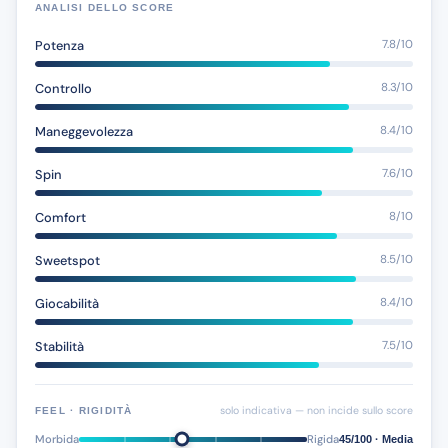
ANALISI DELLO SCORE
Potenza
7.8/10
Controllo
8.3/10
Maneggevolezza
8.4/10
Spin
7.6/10
Comfort
8/10
Sweetspot
8.5/10
Giocabilità
8.4/10
Stabilità
7.5/10
solo indicativa — non incide sullo score
FEEL · RIGIDITÀ
Morbida
Rigida
45/100 · Media