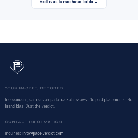
Vedi tutte le racchette Ibrido →
YOUR RACKET, DECODED.
Independent, data-driven padel racket reviews. No paid placements. No
brand bias. Just the verdict.
CONTACT INFORMATION
Inquiries:
info@padelverdict.com