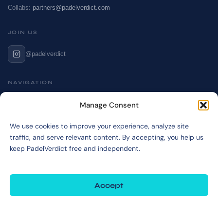
Collabs:
partners@padelverdict.com
JOIN US
@padelverdict
NAVIGATION
Cookie Policy
Manage Consent
Affiliate Disclosure
We use cookies to improve your experience, analyze site
Terms & Disclaimer
traffic, and serve relevant content. By accepting, you help us
Privacy Policy
keep PadelVerdict free and independent.
Accept
©2026 PadelVerdict
PadelVerdict participates in affiliate programs. Links marked may earn a commission
at no extra cost to you.
Deny