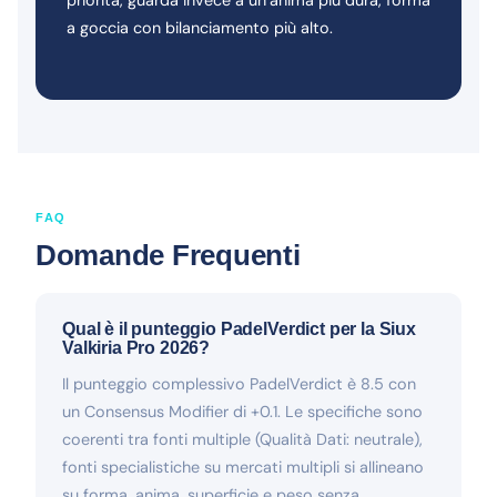
a goccia con bilanciamento più alto.
FAQ
Domande Frequenti
Qual è il punteggio PadelVerdict per la Siux
Valkiria Pro 2026?
Il punteggio complessivo PadelVerdict è 8.5 con
un Consensus Modifier di +0.1. Le specifiche sono
coerenti tra fonti multiple (Qualità Dati: neutrale),
fonti specialistiche su mercati multipli si allineano
su forma, anima, superficie e peso senza