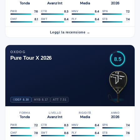
Tonda
Avanz
Int
Media
2026
/
7.6
8.3
8.4
7.2
PWR
CTR
MNV
SPN
8.1
8.4
8.4
7.4
CMF
SWT
PLY
STB
Leggi la recensione →
OXDOG
Pure Tour X 2026
8.5
DEF 8.30
HYB 8.17
ATT 7.51
FORMA
LIVELLO
RIGIDITÀ
ANNO
Tonda
Avanz
Int
Media
2026
/
7.2
8.3
8.4
7.4
PWR
CTR
MNV
SPN
7.8
8.6
8.4
7.6
CMF
SWT
PLY
STB