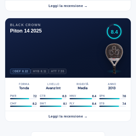
Leggi la recensione →
BLACK CROWN
Piton 14 2025
8.4
DEF 8.22
HYB 8.11
ATT 7.55
FORMA
LIVELLO
RIGIDITÀ
ANNO
Tonda
Avanz
Int
Media
2013
/
7.2
8.3
8.4
7.6
PWR
CTR
MNV
SPN
8.2
8.1
8.4
7.4
CMF
SWT
PLY
STB
Leggi la recensione →