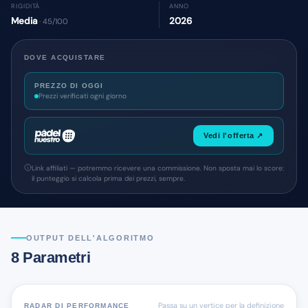
RIGIDITÀ
ANNO
Media
2026
· 45/100
DOVE ACQUISTARE
PREZZO DI OGGI
Prezzi verificati ogni giorno
Vedi l'offerta ↗
Link affiliati — potremmo ricevere una commissione. Non sposta mai lo score:
il punteggio si calcola prima dei prezzi, sempre.
OUTPUT DELL'ALGORITMO
8 Parametri
Passa su un vertice per la definizione
RADAR DI PERFORMANCE