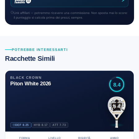
↗
Link affiliati — potremmo ricevere una commissione. Non sposta mai lo score:
il punteggio si calcola prima dei prezzi, sempre.
POTREBBE INTERESSARTI
Racchette Simili
BLACK CROWN
Piton White 2026
8.4
DEF 8.25
HYB 8.17
ATT 7.73
FORMA
LIVELLO
RIGIDITÀ
ANNO