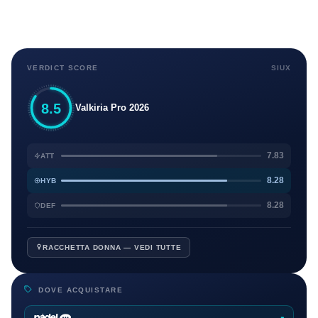
VERDICT SCORE
SIUX
8.5
Valkiria Pro 2026
7.83
ATT
8.28
HYB
8.28
DEF
RACCHETTA DONNA — VEDI TUTTE
DOVE ACQUISTARE