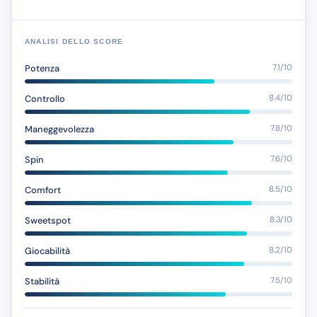
ANALISI DELLO SCORE
Potenza
7.1/10
Controllo
8.4/10
Maneggevolezza
7.8/10
Spin
7.6/10
Comfort
8.5/10
Sweetspot
8.3/10
Giocabilità
8.2/10
Stabilità
7.5/10