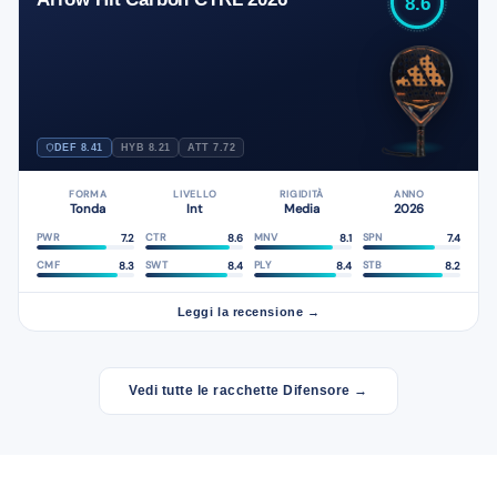
8.6
DEF 8.41
HYB 8.21
ATT 7.72
FORMA
LIVELLO
RIGIDITÀ
ANNO
Tonda
Int
Media
2026
7.2
8.6
8.1
7.4
PWR
CTR
MNV
SPN
8.3
8.4
8.4
8.2
CMF
SWT
PLY
STB
Leggi la recensione →
Vedi tutte le racchette Difensore →