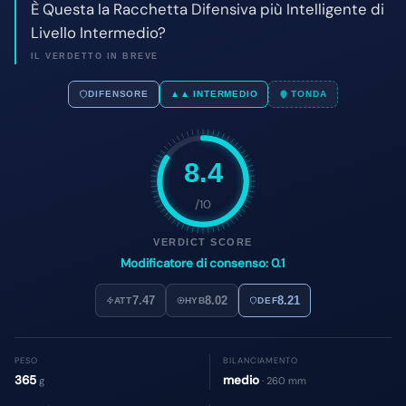
8.4
/10
VERDICT SCORE
Modificatore di consenso: 0.1
7.47
8.02
8.21
ATT
HYB
DEF
PESO
BILANCIAMENTO
365
medio
g
· 260 mm