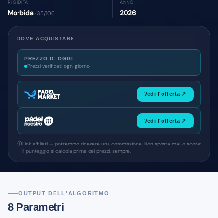
RIGIDITÀ
ANNO
Morbida
2026
· 35/100
DOVE ACQUISTARE
PREZZO DI OGGI
Prezzi verificati ogni giorno
Vedi l'offerta ↗
Vedi l'offerta ↗
Link affiliati — potremmo ricevere una commissione. Non sposta mai lo score:
il punteggio si calcola prima dei prezzi, sempre.
OUTPUT DELL'ALGORITMO
8 Parametri