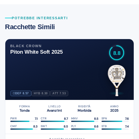
POTREBBE INTERESSARTI
Racchette Simili
BLACK CROWN
Piton White Soft 2025
8.8
DEF 8.57
HYB 8.30
ATT 7.53
FORMA
LIVELLO
RIGIDITÀ
ANNO
Tonda
Avanz
Int
Morbida
2025
/
7.1
8.7
8.5
7.6
PWR
CTR
MNV
SPN
8.3
8.5
8.6
7.4
CMF
SWT
PLY
STB