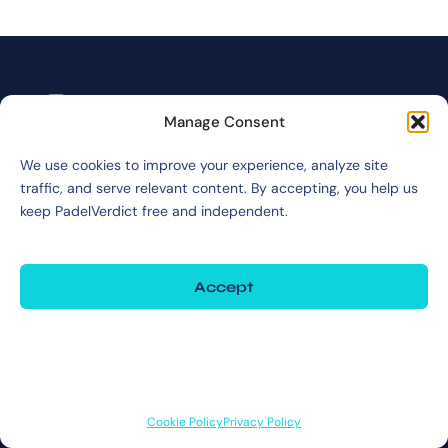
Manage Consent
We use cookies to improve your experience, analyze site
YOUR RACKET, DECODED.
traffic, and serve relevant content. By accepting, you help us
keep PadelVerdict free and independent.
Independent, data-driven padel racket reviews. No paid placements. No
brand bias. Just the verdict.
Accept
CONTACT INFORMATION
Deny
Inquiries:
info@padelverdict.com
Collabs:
partners@padelverdict.com
View preferences
JOIN US
Cookie Policy
Privacy Policy