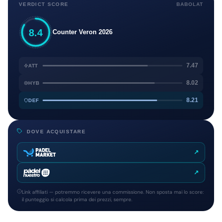
VERDICT SCORE
BABOLAT
8.4
Counter Veron 2026
7.47
ATT
8.02
HYB
8.21
DEF
DOVE ACQUISTARE
↗
↗
Link affiliati — potremmo ricevere una commissione. Non sposta mai lo score:
il punteggio si calcola prima dei prezzi, sempre.