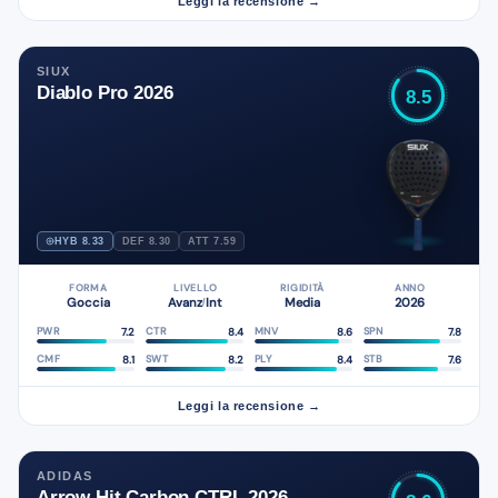
Leggi la recensione →
SIUX
Diablo Pro 2026
8.5
HYB 8.33
DEF 8.30
ATT 7.59
FORMA
LIVELLO
RIGIDITÀ
ANNO
Goccia
Avanz
Int
Media
2026
/
7.2
8.4
8.6
7.8
PWR
CTR
MNV
SPN
8.1
8.2
8.4
7.6
CMF
SWT
PLY
STB
Leggi la recensione →
ADIDAS
Arrow Hit Carbon CTRL 2026