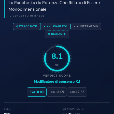
8.1
/10
VERDICT SCORE
Modificatore di consenso: 0.1
8.00
7.65
7.33
ATT
HYB
DEF
PESO
BILANCIAMENTO