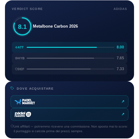
VERDICT SCORE
ADIDAS
8.1
Metalbone Carbon 2026
8.00
ATT
7.65
HYB
7.33
DEF
DOVE ACQUISTARE
↗
↗
Link affiliati — potremmo ricevere una commissione. Non sposta mai lo score:
il punteggio si calcola prima dei prezzi, sempre.