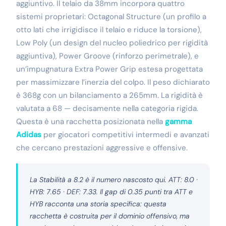
aggiuntivo. Il telaio da 38mm incorpora quattro
sistemi proprietari: Octagonal Structure (un profilo a
otto lati che irrigidisce il telaio e riduce la torsione),
Low Poly (un design del nucleo poliedrico per rigidità
aggiuntiva), Power Groove (rinforzo perimetrale), e
un’impugnatura Extra Power Grip estesa progettata
per massimizzare l’inerzia del colpo. Il peso dichiarato
è 368g con un bilanciamento a 265mm. La rigidità è
valutata a 68 — decisamente nella categoria rigida.
Questa è una racchetta posizionata nella
gamma
Adidas
per giocatori competitivi intermedi e avanzati
che cercano prestazioni aggressive e offensive.
La Stabilità a 8.2 è il numero nascosto qui. ATT: 8.0 ·
HYB: 7.65 · DEF: 7.33. Il gap di 0.35 punti tra ATT e
HYB racconta una storia specifica: questa
racchetta è costruita per il dominio offensivo, ma