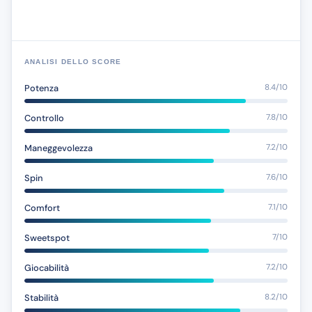
ANALISI DELLO SCORE
Potenza
8.4/10
Controllo
7.8/10
Maneggevolezza
7.2/10
Spin
7.6/10
Comfort
7.1/10
Sweetspot
7/10
Giocabilità
7.2/10
Stabilità
8.2/10