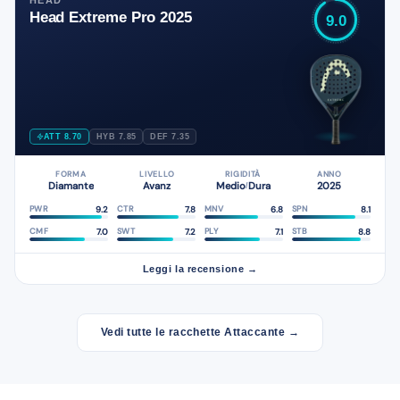
Head Extreme Pro 2025
9.0
ATT 8.70
HYB 7.85
DEF 7.35
FORMA
LIVELLO
RIGIDITÀ
ANNO
Diamante
Avanz
Medio
Dura
2025
/
9.2
7.8
6.8
8.1
PWR
CTR
MNV
SPN
7.0
7.2
7.1
8.8
CMF
SWT
PLY
STB
Leggi la recensione →
Vedi tutte le racchette Attaccante →