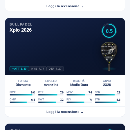
Leggi la recensione →
BULLPADEL
Xplo 2026
8.5
ATT 8.30
HYB 7.77
DEF 7.27
FORMA
LIVELLO
RIGIDITÀ
ANNO
Diamante
Avanz
Int
Medio
Dura
2026
/
/
9.0
7.6
7.4
7.8
PWR
CTR
MNV
SPN
6.8
7.2
7.1
8.6
CMF
SWT
PLY
STB
Leggi la recensione →
HEAD