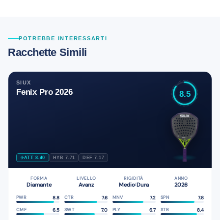
POTREBBE INTERESSARTI
Racchette Simili
SIUX
Fenix Pro 2026
8.5
ATT 8.40
HYB 7.71
DEF 7.17
FORMA
LIVELLO
RIGIDITÀ
ANNO
Diamante
Avanz
Medio
Dura
2026
/
8.8
7.6
7.2
7.8
PWR
CTR
MNV
SPN
6.5
7.0
6.7
8.4
CMF
SWT
PLY
STB