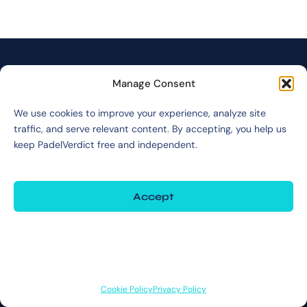
Manage Consent
We use cookies to improve your experience, analyze site
traffic, and serve relevant content. By accepting, you help us
YOUR RACKET, DECODED.
keep PadelVerdict free and independent.
Independent, data-driven padel racket reviews. No paid placements. No
brand bias. Just the verdict.
Accept
CONTACT INFORMATION
Deny
Inquiries:
info@padelverdict.com
View preferences
Collabs:
partners@padelverdict.com
Cookie Policy
Privacy Policy
JOIN US