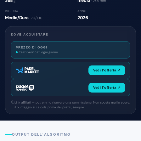
368
medio
g
· 265 mm
RIGIDITÀ
ANNO
Medio/Dura
2026
· 70/100
DOVE ACQUISTARE
PREZZO DI OGGI
Prezzi verificati ogni giorno
Vedi l'offerta ↗
Vedi l'offerta ↗
Link affiliati — potremmo ricevere una commissione. Non sposta mai lo score:
il punteggio si calcola prima dei prezzi, sempre.
OUTPUT DELL'ALGORITMO