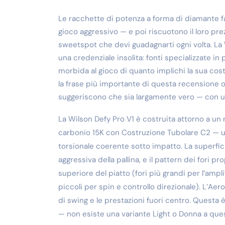
Le racchette di potenza a forma di diamante f
gioco aggressivo — e poi riscuotono il loro pr
sweetspot che devi guadagnarti ogni volta. La
una credenziale insolita: fonti specializzate 
morbida al gioco di quanto implichi la sua costru
la frase più importante di questa recensione o 
suggeriscono che sia largamente vero — con un 
La Wilson Defy Pro V1 è costruita attorno a un
carbonio 15K con Costruzione Tubolare C2 — u
torsionale coerente sotto impatto. La superfic
aggressiva della pallina, e il pattern dei fori p
superiore del piatto (fori più grandi per l’ampli
piccoli per spin e controllo direzionale). L’Aer
di swing e le prestazioni fuori centro. Questa è
— non esiste una variante Light o Donna a quest