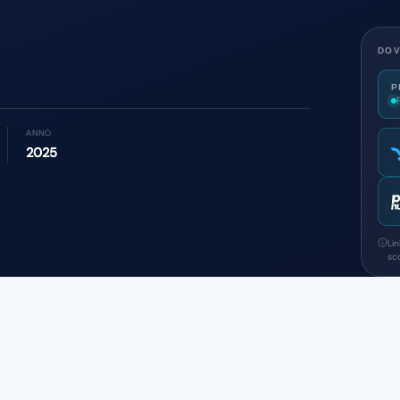
DOV
P
ANNO
2025
Li
sco