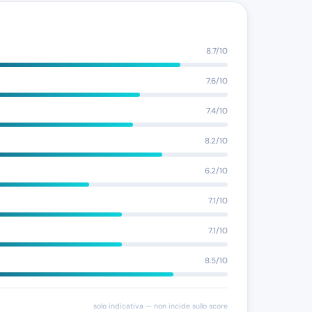
8.7/10
7.6/10
7.4/10
8.2/10
6.2/10
7.1/10
7.1/10
8.5/10
solo indicativa — non incide sullo score