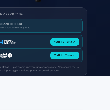
E ACQUISTARE
REZZO DI OGGI
Prezzi verificati ogni giorno
Vedi l'offerta ↗
Vedi l'offerta ↗
nk affiliati — potremmo ricevere una commissione. Non sposta mai lo
re: il punteggio si calcola prima dei prezzi, sempre.