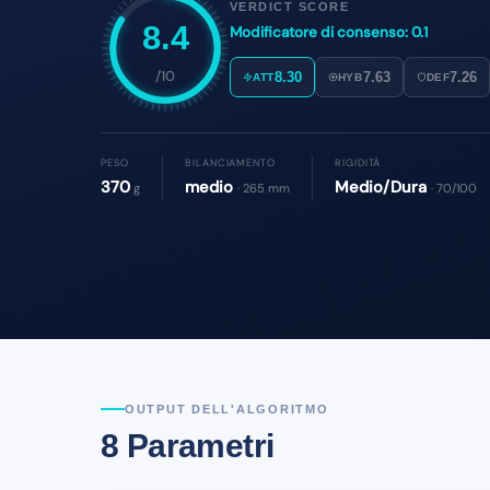
VERDICT SCORE
8.4
Modificatore di consenso: 0.1
/10
8.30
7.63
7.26
ATT
HYB
DEF
PESO
BILANCIAMENTO
RIGIDITÀ
370
medio
Medio/Dura
g
· 265 mm
· 70/100
OUTPUT DELL'ALGORITMO
8 Parametri