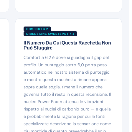
COMFORT 6.2
DIMENSIONE SWEETSPOT 7.1
Il Numero Da Cui Questa Racchetta Non
Può Sfuggire
Comfort a 6,2 è dove si guadagna il gap del
profilo. Un punteggio sotto 6,0 porta peso
i
automatico nel nostro sistema di punteggio,
e mentre questa racchetta rimane appena
sopra quella soglia, rimane il numero che
governa tutto il resto in questa recensione. Il
nucleo Power Foam attenua le vibrazioni
rispetto ai nuclei di carbonio puro — e quella
è probabilmente la ragione per cui le fonti
specializzate descrivono la sensazione come
più morbida di quanto prevedrebbe il solo