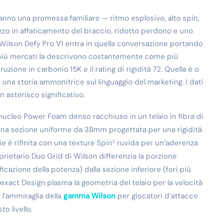
anno una promessa familiare — ritmo esplosivo, alto spin,
ezzo in affaticamento del braccio, ridotto perdono e uno
 Wilson Defy Pro V1 entra in quella conversazione portando
in più mercati la descrivono costantemente come più
zione in carbonio 15K e il rating di rigidità 72. Quella è o
una storia ammonitrice sul linguaggio del marketing. I dati
asterisco significativo.
 nucleo Power Foam denso racchiuso in un telaio in fibra di
na sezione uniforme da 38mm progettata per una rigidità
ie è rifinita con una texture Spin² ruvida per un’aderenza
roprietario Duo Grid di Wilson differenzia la porzione
ficazione della potenza) dalla sezione inferiore (fori più
oexact Design plasma la geometria del telaio per la velocità
 l’ammiraglia della
gamma Wilson
per giocatori d’attacco
o livello.