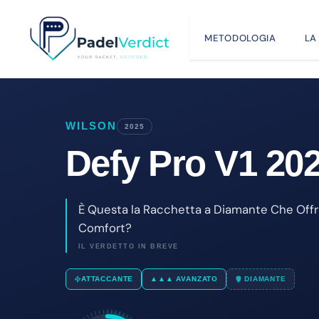
Vai
al
METODOLOGIA
LA
contenuto
WILSON
2025
Defy Pro V1 20
È Questa la Racchetta a Diamante Che Off
Comfort?
IL VERDETTO IN BREVE
ATTACCANTE
▲▲▲ AVANZATO
DIAMANTE