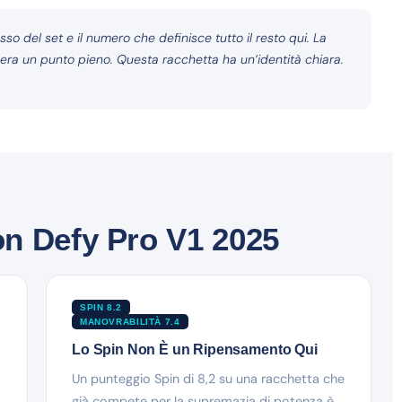
sso del set e il numero che definisce tutto il resto qui. La
upera un punto pieno. Questa racchetta ha un’identità chiara.
n Defy Pro V1 2025
SPIN 8.2
MANOVRABILITÀ 7.4
Lo Spin Non È un Ripensamento Qui
Un punteggio Spin di 8,2 su una racchetta che
già compete per la supremazia di potenza è