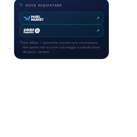
DOVE ACQUISTARE
↗
↗
Link affiliati — potremmo ricevere una commissione.
Non sposta mai lo score: il punteggio si calcola prima
dei prezzi, sempre.