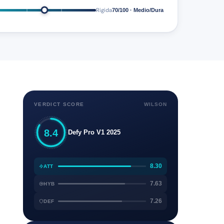
Rigida
70/100 · Medio/Dura
VERDICT SCORE
WILSON
8.4
Defy Pro V1 2025
8.30
ATT
7.63
HYB
7.26
DEF