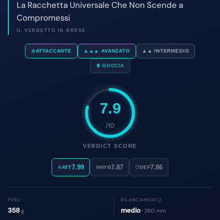
7.9
/10
VERDICT SCORE
7.99
7.87
7.86
ATT
HYB
DEF
PESO
BILANCIAMENTO
358
medio
g
· 260 mm