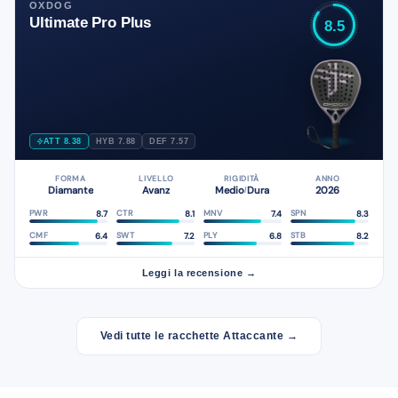
OXDOG
Ultimate Pro Plus
8.5
ATT 8.38
HYB 7.88
DEF 7.57
FORMA
LIVELLO
RIGIDITÀ
ANNO
Diamante
Avanz
Medio
Dura
2026
/
8.7
8.1
7.4
8.3
PWR
CTR
MNV
SPN
6.4
7.2
6.8
8.2
CMF
SWT
PLY
STB
Leggi la recensione →
Vedi tutte le racchette Attaccante →