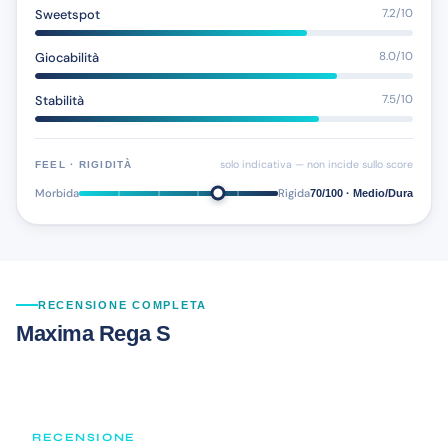
Sweetspot
7.2/10
Giocabilità
8.0/10
Stabilità
7.5/10
solo indicativa — non incide sullo score
FEEL · RIGIDITÀ
Morbida
Rigida
70/100 · Medio/Dura
RECENSIONE COMPLETA
Maxima Rega S
RECENSIONE