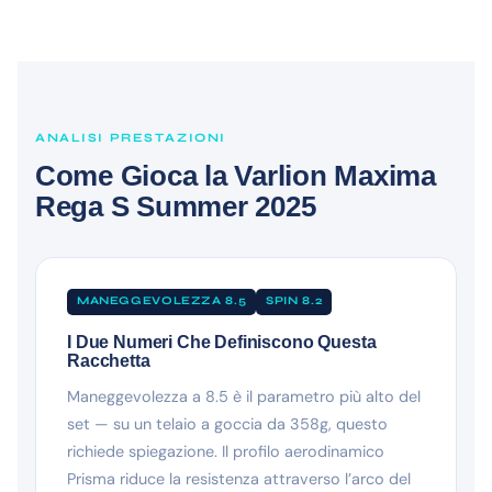
ANALISI PRESTAZIONI
Come Gioca la Varlion Maxima
Rega S Summer 2025
MANEGGEVOLEZZA 8.5
SPIN 8.2
I Due Numeri Che Definiscono Questa
Racchetta
Maneggevolezza a 8.5 è il parametro più alto del
set — su un telaio a goccia da 358g, questo
richiede spiegazione. Il profilo aerodinamico
Prisma riduce la resistenza attraverso l’arco del