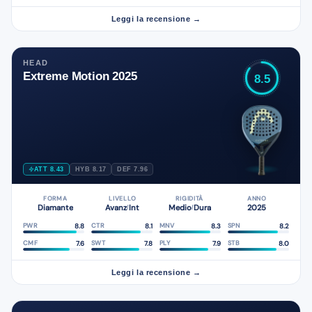
Leggi la recensione →
HEAD
Extreme Motion 2025
8.5
ATT 8.43
HYB 8.17
DEF 7.96
FORMA
LIVELLO
RIGIDITÀ
ANNO
Diamante
Avanz
Int
Medio
Dura
2025
/
/
8.8
8.1
8.3
8.2
PWR
CTR
MNV
SPN
7.6
7.8
7.9
8.0
CMF
SWT
PLY
STB
Leggi la recensione →