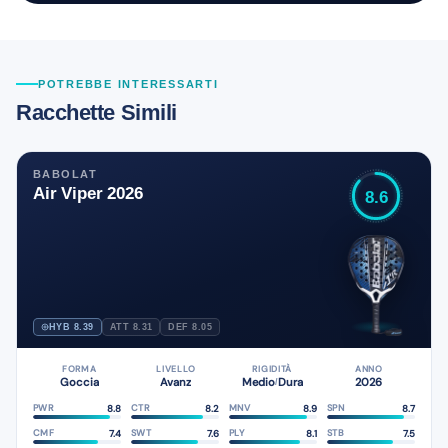
POTREBBE INTERESSARTI
Racchette Simili
BABOLAT
Air Viper 2026
8.6
HYB 8.39
ATT 8.31
DEF 8.05
FORMA
LIVELLO
RIGIDITÀ
ANNO
Goccia
Avanz
Medio
Dura
2026
/
8.8
8.2
8.9
8.7
PWR
CTR
MNV
SPN
7.4
7.6
8.1
7.5
CMF
SWT
PLY
STB