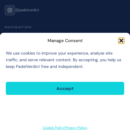
@padelverdict
NAVIGATION
Cookie Policy
Manage Consent
Affiliate Disclosure
We use cookies to improve your experience, analyze site
Terms & Disclaimer
traffic, and serve relevant content. By accepting, you help us
Privacy Policy
keep PadelVerdict free and independent.
Accept
©2026 PadelVerdict
PadelVerdict participates in affiliate programs. Links marked may earn a commission
at no extra cost to you.
Deny
View preferences
Cookie Policy
Privacy Policy