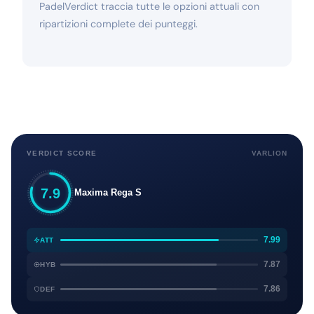
PadelVerdict traccia tutte le opzioni attuali con
ripartizioni complete dei punteggi.
VERDICT SCORE
VARLION
7.9
Maxima Rega S
7.99
ATT
7.87
HYB
7.86
DEF