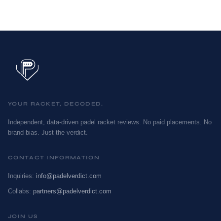
YOUR RACKET, DECODED.
Independent, data-driven padel racket reviews. No paid placements. No
brand bias. Just the verdict.
CONTACT INFORMATION
Inquiries:
info@padelverdict.com
Collabs:
partners@padelverdict.com
JOIN US