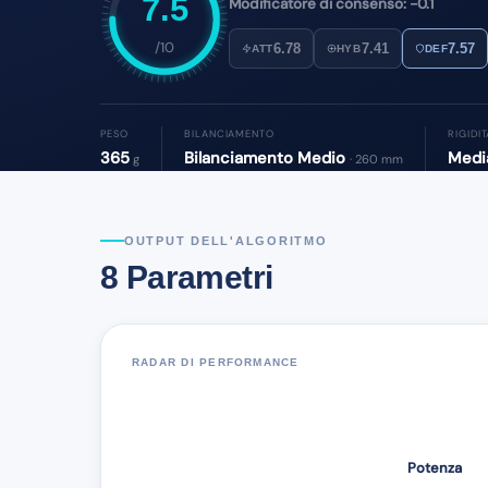
7.5
Modificatore di consenso: -0.1
/10
6.78
7.41
7.57
ATT
HYB
DEF
PESO
BILANCIAMENTO
RIGIDI
365
Bilanciamento Medio
Med
g
· 260 mm
OUTPUT DELL'ALGORITMO
8 Parametri
RADAR DI PERFORMANCE