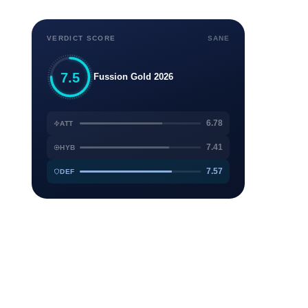
VERDICT SCORE
SANE
7.5
Fussion Gold 2026
6.78
ATT
7.41
HYB
7.57
DEF