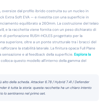
oversize dal profilo ibrido costruita su un nucleo in
 Extra Soft EVA — e rivestita con una superficie in
nciamento equilibrato a 260mm. La costruzione del telaio
ill, e la racchetta viene fornita con un peso dichiarato di
ern di perforazione RUSH-HOLES progettato per la
ona superiore, oltre a un ponte strutturale tra i bracci del
fforzare la stabilità laterale. La finitura opaca Full Plane
a sensazione e al feedback della superficie.
Esplora la
colloca questo modello all’interno della gamma del
più alto della scheda. Attacker 6.78 / Hybrid 7.41 / Defender
ender è tutta la storia: questa racchetta ha un chiaro intento
rio lo sentiranno nel primo set.