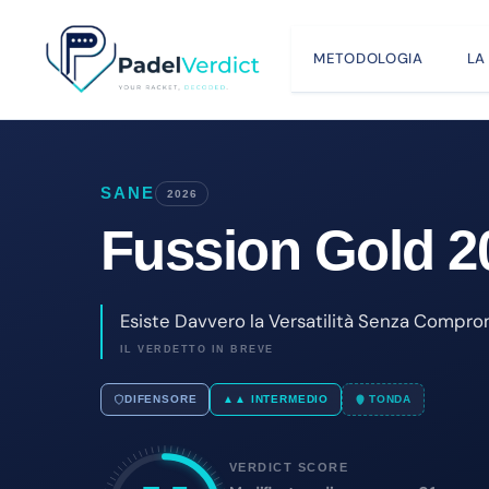
Vai
al
METODOLOGIA
LA
contenuto
SANE
2026
Fussion Gold 2
Esiste Davvero la Versatilità Senza Compr
IL VERDETTO IN BREVE
DIFENSORE
▲▲ INTERMEDIO
TONDA
VERDICT SCORE