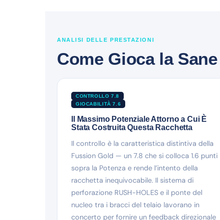
ANALISI DELLE PRESTAZIONI
Come Gioca la Sane
CONTROLLO 7.8
GIOCABILITÀ 7.6
Il Massimo Potenziale Attorno a Cui È
Stata Costruita Questa Racchetta
Il controllo è la caratteristica distintiva della
Fussion Gold — un 7.8 che si colloca 1.6 punti
sopra la Potenza e rende l’intento della
racchetta inequivocabile. Il sistema di
perforazione RUSH-HOLES e il ponte del
nucleo tra i bracci del telaio lavorano in
concerto per fornire un feedback direzionale