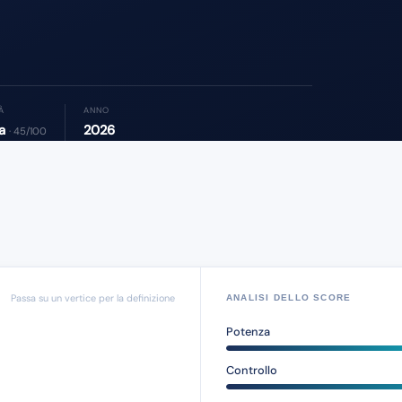
TÀ
ANNO
ia
2026
· 45/100
Passa su un vertice per la definizione
ANALISI DELLO SCORE
Potenza
Controllo