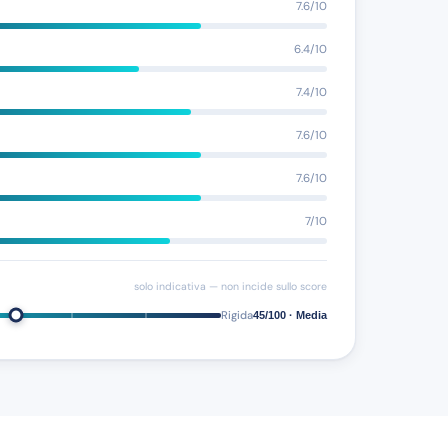
7.6/10
6.4/10
7.4/10
7.6/10
7.6/10
7/10
solo indicativa — non incide sullo score
Rigida
45/100 · Media