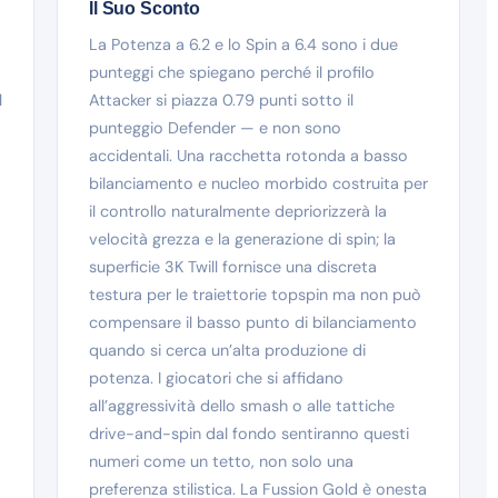
Il Suo Sconto
La Potenza a 6.2 e lo Spin a 6.4 sono i due
punteggi che spiegano perché il profilo
l
Attacker si piazza 0.79 punti sotto il
punteggio Defender — e non sono
accidentali. Una racchetta rotonda a basso
bilanciamento e nucleo morbido costruita per
il controllo naturalmente depriorizzerà la
velocità grezza e la generazione di spin; la
superficie 3K Twill fornisce una discreta
testura per le traiettorie topspin ma non può
compensare il basso punto di bilanciamento
quando si cerca un’alta produzione di
potenza. I giocatori che si affidano
all’aggressività dello smash o alle tattiche
drive-and-spin dal fondo sentiranno questi
numeri come un tetto, non solo una
preferenza stilistica. La Fussion Gold è onesta