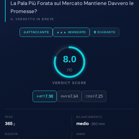
8.0
/10
VERDICT SCORE
7.98
7.64
7.25
ATT
HYB
DEF
PESO
BILANCIAMENTO
365
medio
g
· 260 mm
RIGIDITÀ
ANNO