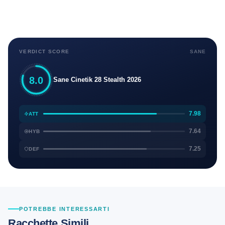
VERDICT SCORE
SANE
8.0
Sane Cinetik 28 Stealth 2026
7.98
ATT
7.64
HYB
7.25
DEF
POTREBBE INTERESSARTI
Racchette Simili