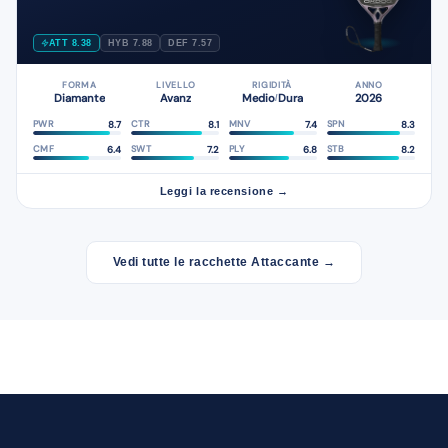
ATT 8.38
HYB 7.88
DEF 7.57
FORMA
LIVELLO
RIGIDITÀ
ANNO
Diamante
Avanz
Medio
Dura
2026
/
8.7
8.1
7.4
8.3
PWR
CTR
MNV
SPN
6.4
7.2
6.8
8.2
CMF
SWT
PLY
STB
Leggi la recensione →
Vedi tutte le racchette Attaccante →