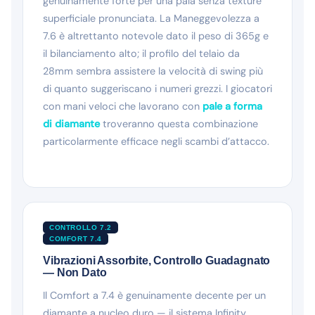
genuinamente forte per una pala senza texture
superficiale pronunciata. La Maneggevolezza a
7.6 è altrettanto notevole dato il peso di 365g e
il bilanciamento alto; il profilo del telaio da
28mm sembra assistere la velocità di swing più
di quanto suggeriscano i numeri grezzi. I giocatori
con mani veloci che lavorano con
pale a forma
di diamante
troveranno questa combinazione
particolarmente efficace negli scambi d’attacco.
CONTROLLO 7.2
COMFORT 7.4
Vibrazioni Assorbite, Controllo Guadagnato
— Non Dato
Il Comfort a 7.4 è genuinamente decente per un
diamante a nucleo duro — il sistema Infinity