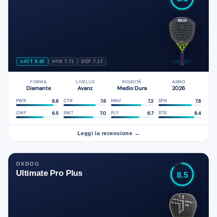
ATT 8.40
HYB 7.71
DEF 7.17
FORMA
LIVELLO
RIGIDITÀ
ANNO
Diamante
Avanz
Medio
Dura
2026
/
8.8
7.6
7.2
7.8
PWR
CTR
MNV
SPN
6.5
7.0
6.7
8.4
CMF
SWT
PLY
STB
Leggi la recensione →
OXDOG
Ultimate Pro Plus
8.5