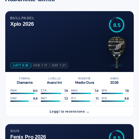
BULLPADEL
Xplo 2026
8.5
ATT 8.30
HYB 7.77
DEF 7.27
FORMA
LIVELLO
RIGIDITÀ
ANNO
Diamante
Avanz
Int
Medio
Dura
2026
/
/
9.0
7.6
7.4
7.8
PWR
CTR
MNV
SPN
6.8
7.2
7.1
8.6
CMF
SWT
PLY
STB
Leggi la recensione →
SIUX
Fenix Pro 2026
8.5