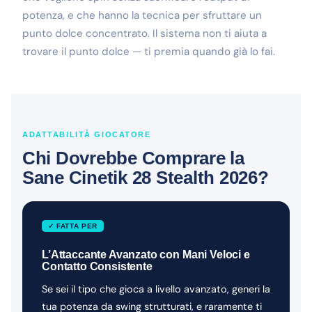
potenza, e che hanno la tecnica per sfruttare un
punto dolce concentrato. Il sistema non ti aiuta a
trovare il punto dolce — ti premia quando già lo fai.
ADATTABILITÀ GIOCATORE
Chi Dovrebbe Comprare la
Sane Cinetik 28 Stealth 2026?
✓ FATTA PER
L’Attaccante Avanzato con Mani Veloci e
Contatto Consistente
Se sei il tipo che gioca a livello avanzato, generi la
tua potenza da swing strutturati, e raramente ti