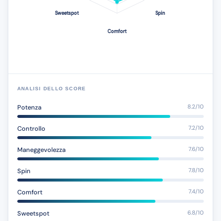
ANALISI DELLO SCORE
Potenza
8.2/10
Controllo
7.2/10
Maneggevolezza
7.6/10
Spin
7.8/10
Comfort
7.4/10
Sweetspot
6.8/10