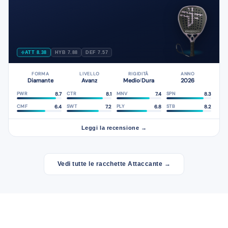
ATT 8.38
HYB 7.88
DEF 7.57
FORMA
LIVELLO
RIGIDITÀ
ANNO
Diamante
Avanz
Medio
Dura
2026
/
8.7
8.1
7.4
8.3
PWR
CTR
MNV
SPN
6.4
7.2
6.8
8.2
CMF
SWT
PLY
STB
Leggi la recensione →
Vedi tutte le racchette Attaccante →