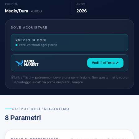
RIGIDITÀ
ANNO
Medio/Dura
2026
· 70/100
DOVE ACQUISTARE
PREZZO DI OGGI
Prezzi verificati ogni giorno
Vedi l'offerta ↗
Link affiliati — potremmo ricevere una commissione. Non sposta mai lo score:
il punteggio si calcola prima dei prezzi, sempre.
OUTPUT DELL'ALGORITMO
8 Parametri