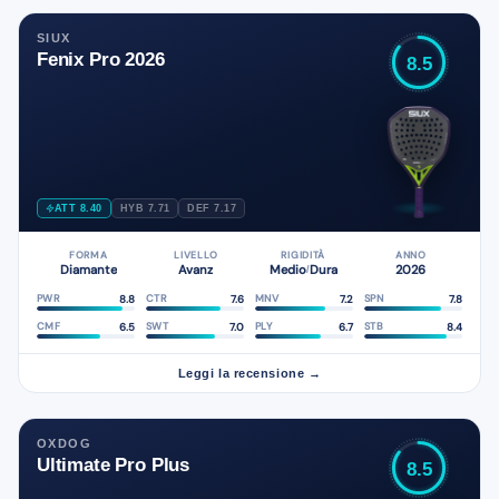
SIUX
Fenix Pro 2026
8.5
ATT 8.40
HYB 7.71
DEF 7.17
FORMA
LIVELLO
RIGIDITÀ
ANNO
Diamante
Avanz
Medio
Dura
2026
/
8.8
7.6
7.2
7.8
PWR
CTR
MNV
SPN
6.5
7.0
6.7
8.4
CMF
SWT
PLY
STB
Leggi la recensione →
OXDOG
Ultimate Pro Plus
8.5