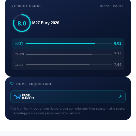
VERDICT SCORE
ROYAL PADEL
8.0
M27 Fury 2026
8.01
ATT
7.72
HYB
7.44
DEF
DOVE ACQUISTARE
↗
Link affiliati — potremmo ricevere una commissione. Non sposta mai lo score:
il punteggio si calcola prima dei prezzi, sempre.