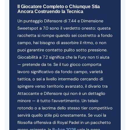
Il Giocatore Completo o Chiunque Stia
Ancora Costruendo la Tecnica
Un punteggio Difensore di 7.44 e Dimensione
Sweetspot a 7.0 sono il verdetto onesto: questa
racchetta si rompe quando sei costretto a fondo
campo, hai bisogno di assorbire il ritmo, o non
puoi garantire contatto pulito sotto pressione.
Giocabilità a 7.2 significa che la Fury non ti aiuta
— pretende da te. Se il tuo gioco comporta
lavoro significativo da fondo campo, varietà
tattica, o sei a livello intermedio cercando di
spingere verso territorio avanzato, il divario tra
Attaccante e Difensore qui non è un dettaglio
minore — è tutto l’avvertimento. Un telaio
rotondo o a lacrima dello stesso tier competitivo
servirà quello stile più onestamente. Se vuoi la
filosofia offensiva di Royal Padel in un pacchetto
meno esigente, la
R-Ace 2026
vale la pena