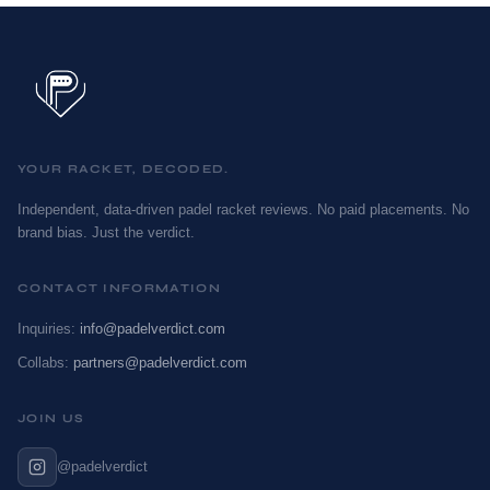
YOUR RACKET, DECODED.
Independent, data-driven padel racket reviews. No paid placements. No
brand bias. Just the verdict.
CONTACT INFORMATION
Inquiries:
info@padelverdict.com
Collabs:
partners@padelverdict.com
JOIN US
@padelverdict