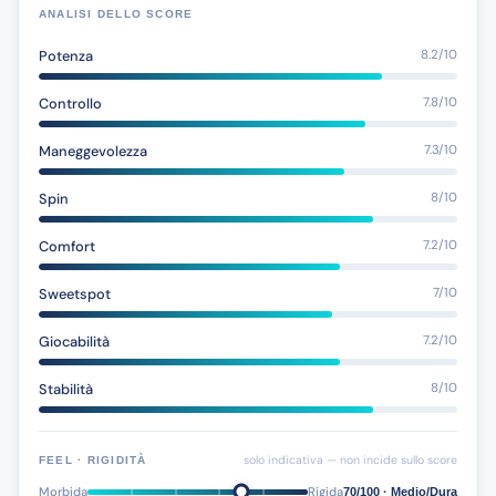
ANALISI DELLO SCORE
Potenza
8.2/10
Controllo
7.8/10
Maneggevolezza
7.3/10
Spin
8/10
Comfort
7.2/10
Sweetspot
7/10
Giocabilità
7.2/10
Stabilità
8/10
solo indicativa — non incide sullo score
FEEL · RIGIDITÀ
Morbida
Rigida
70/100 · Medio/Dura