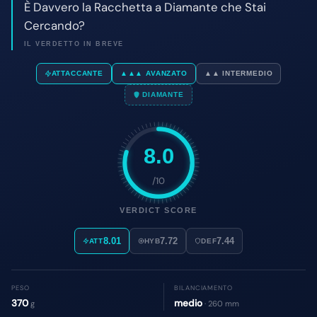
8.0
/10
VERDICT SCORE
8.01
7.72
7.44
ATT
HYB
DEF
PESO
BILANCIAMENTO
370
medio
g
· 260 mm