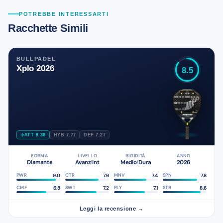
POTREBBE INTERESSARTI
Racchette Simili
BULLPADEL
Xplo 2026
8.5
ATT 8.30
HYB 7.77
DEF 7.27
FORMA
LIVELLO
RIGIDITÀ
ANNO
Diamante
Avanz
Int
Medio
Dura
2026
/
/
9.0
7.6
7.4
7.8
PWR
CTR
MNV
SPN
6.8
7.2
7.1
8.6
CMF
SWT
PLY
STB
Leggi la recensione →