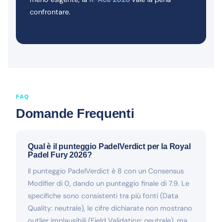
confrontare.
FAQ
Domande Frequenti
Qual è il punteggio PadelVerdict per la Royal
Padel Fury 2026?
Il punteggio PadelVerdict è 8 con un Consensus
Modifier di 0, dando un punteggio finale di 7.9. Le
specifiche sono consistenti tra più fonti (Data
Quality: neutrale), le cifre dichiarate non mostrano
outlier implausibili (Field Validation: neutrale), ma