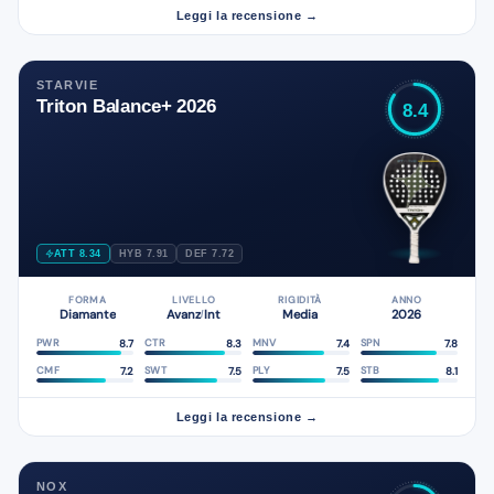
Leggi la recensione →
STARVIE
Triton Balance+ 2026
8.4
ATT 8.34
HYB 7.91
DEF 7.72
FORMA
LIVELLO
RIGIDITÀ
ANNO
Diamante
Avanz
Int
Media
2026
/
8.7
8.3
7.4
7.8
PWR
CTR
MNV
SPN
7.2
7.5
7.5
8.1
CMF
SWT
PLY
STB
Leggi la recensione →
NOX