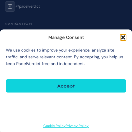
@padelverdict
NAVIGATION
Cookie Policy
Manage Consent
Affiliate Disclosure
We use cookies to improve your experience, analyze site
Terms & Disclaimer
traffic, and serve relevant content. By accepting, you help us
Privacy Policy
keep PadelVerdict free and independent.
Accept
©2026 PadelVerdict
PadelVerdict participates in affiliate programs. Links marked may earn a commission
at no extra cost to you.
Deny
View preferences
Cookie Policy
Privacy Policy