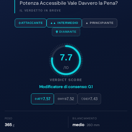
7.7
/10
VERDICT SCORE
Modificatore di consenso: 0.1
7.57
7.52
7.43
ATT
HYB
DEF
PESO
BILANCIAMENTO
365
medio
g
· 260 mm