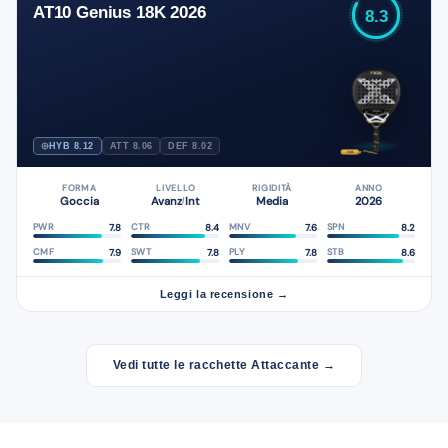
AT10 Genius 18K 2026
8.3
HYB 8.12
ATT 8.06
DEF 8.02
FORMA
LIVELLO
RIGIDITÀ
ANNO
Goccia
Avanz
Int
Media
2026
/
7.8
8.4
7.6
8.2
PWR
CTR
MNV
SPN
7.9
7.8
7.8
8.6
CMF
SWT
PLY
STB
Leggi la recensione →
Vedi tutte le racchette Attaccante →