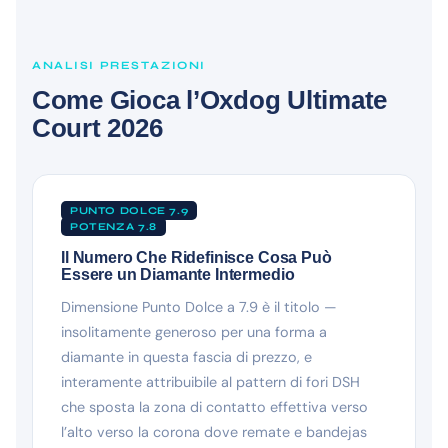
ANALISI PRESTAZIONI
Come Gioca l’Oxdog Ultimate
Court 2026
PUNTO DOLCE 7.9
POTENZA 7.8
Il Numero Che Ridefinisce Cosa Può
Essere un Diamante Intermedio
Dimensione Punto Dolce a 7.9 è il titolo —
insolitamente generoso per una forma a
diamante in questa fascia di prezzo, e
interamente attribuibile al pattern di fori DSH
che sposta la zona di contatto effettiva verso
l’alto verso la corona dove remate e bandejas