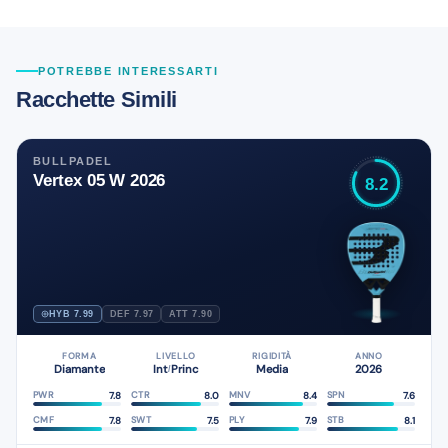
POTREBBE INTERESSARTI
Racchette Simili
BULLPADEL
Vertex 05 W 2026
8.2
HYB 7.99
DEF 7.97
ATT 7.90
FORMA
LIVELLO
RIGIDITÀ
ANNO
Diamante
Int
Princ
Media
2026
/
7.8
8.0
8.4
7.6
PWR
CTR
MNV
SPN
7.8
7.5
7.9
8.1
CMF
SWT
PLY
STB