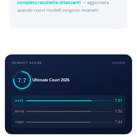
completa racchette attaccanti
— aggiornata
quando nuovi modelli vengono recensiti.
VERDICT SCORE
OXDOG
7.7
Ultimate Court 2026
7.57
ATT
7.52
HYB
7.43
DEF