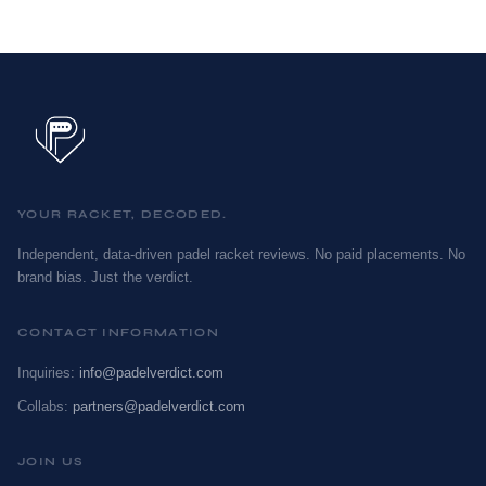
YOUR RACKET, DECODED.
Independent, data-driven padel racket reviews. No paid placements. No
brand bias. Just the verdict.
CONTACT INFORMATION
Inquiries:
info@padelverdict.com
Collabs:
partners@padelverdict.com
JOIN US