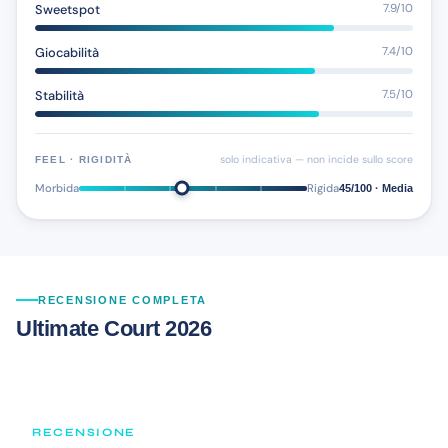
Sweetspot
7.9/10
Giocabilità
7.4/10
Stabilità
7.5/10
solo indicativa — non incide sullo score
FEEL · RIGIDITÀ
Morbida
Rigida
45/100 · Media
RECENSIONE COMPLETA
Ultimate Court 2026
RECENSIONE