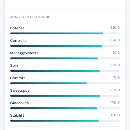
ANALISI DELLO SCORE
Potenza
8.5/10
Controllo
8.4/10
Maneggevolezza
8/10
Spin
8.2/10
Comfort
7/10
Sweetspot
8.2/10
Giocabilità
7.9/10
Stabilità
8.1/10