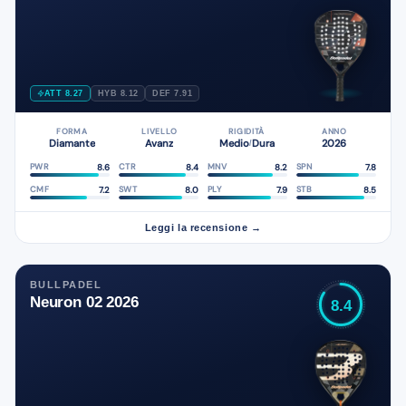
ATT 8.27
HYB 8.12
DEF 7.91
FORMA
LIVELLO
RIGIDITÀ
ANNO
Diamante
Avanz
Medio
Dura
2026
/
8.6
8.4
8.2
7.8
PWR
CTR
MNV
SPN
7.2
8.0
7.9
8.5
CMF
SWT
PLY
STB
Leggi la recensione →
BULLPADEL
Neuron 02 2026
8.4