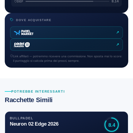
8.14
DEF
DOVE ACQUISTARE
↗
↗
Link affiliati — potremmo ricevere una commissione. Non sposta mai lo score:
il punteggio si calcola prima dei prezzi, sempre.
POTREBBE INTERESSARTI
Racchette Simili
BULLPADEL
Neuron 02 Edge 2026
8.4