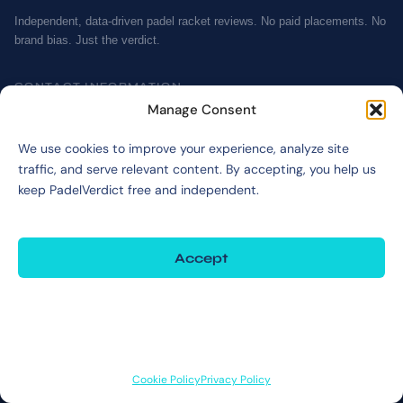
Independent, data-driven padel racket reviews. No paid placements. No
brand bias. Just the verdict.
CONTACT INFORMATION
Manage Consent
Inquiries:
info@padelverdict.com
Collabs:
partners@padelverdict.com
We use cookies to improve your experience, analyze site
traffic, and serve relevant content. By accepting, you help us
keep PadelVerdict free and independent.
JOIN US
@padelverdict
Accept
NAVIGATION
Deny
Cookie Policy
View preferences
Affiliate Disclosure
Terms & Disclaimer
Cookie Policy
Privacy Policy
Privacy Policy