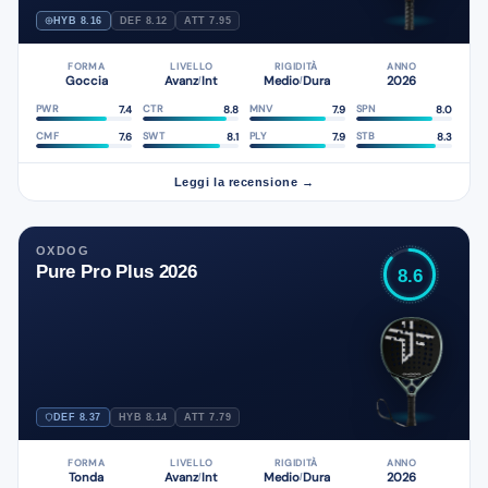
HYB 8.16
DEF 8.12
ATT 7.95
FORMA
LIVELLO
RIGIDITÀ
ANNO
Goccia
Avanz
Int
Medio
Dura
2026
/
/
7.4
8.8
7.9
8.0
PWR
CTR
MNV
SPN
7.6
8.1
7.9
8.3
CMF
SWT
PLY
STB
Leggi la recensione →
OXDOG
Pure Pro Plus 2026
8.6
DEF 8.37
HYB 8.14
ATT 7.79
FORMA
LIVELLO
RIGIDITÀ
ANNO
Tonda
Avanz
Int
Medio
Dura
2026
/
/