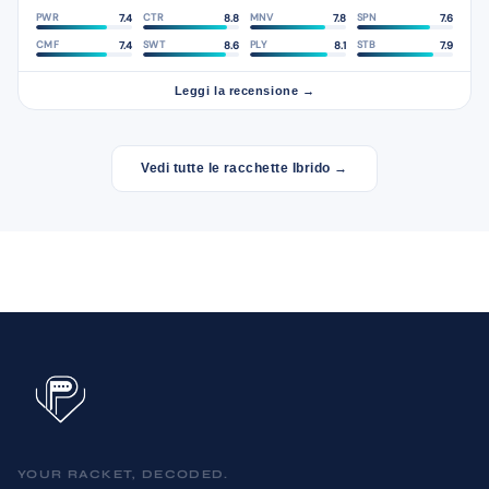
7.4
8.8
7.8
7.6
PWR
CTR
MNV
SPN
7.4
8.6
8.1
7.9
CMF
SWT
PLY
STB
Leggi la recensione →
Vedi tutte le racchette Ibrido →
YOUR RACKET, DECODED.