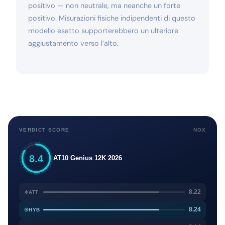
positivo — non neutrale, ma neanche un forte
positivo. Misurazioni fisiche indipendenti di questo
modello esatto supporterebbero un ulteriore
aggiustamento verso l’alto.
VERDICT SCORE
NOX
8.4
AT10 Genius 12K 2026
8.22
ATT
8.24
HYB