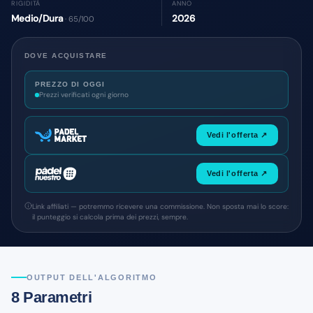
RIGIDITÀ
ANNO
Medio/Dura
2026
· 65/100
DOVE ACQUISTARE
PREZZO DI OGGI
Prezzi verificati ogni giorno
Vedi l'offerta ↗
Vedi l'offerta ↗
Link affiliati — potremmo ricevere una commissione. Non sposta mai lo score:
il punteggio si calcola prima dei prezzi, sempre.
OUTPUT DELL'ALGORITMO
8 Parametri