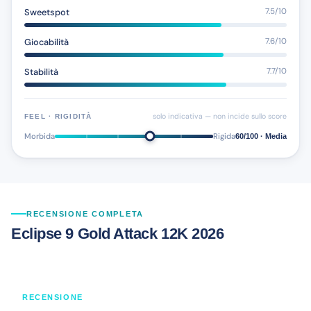
Sweetspot
7.5/10
Giocabilità
7.6/10
Stabilità
7.7/10
solo indicativa — non incide sullo score
FEEL · RIGIDITÀ
Morbida
Rigida
60/100 · Media
RECENSIONE COMPLETA
Eclipse 9 Gold Attack 12K 2026
RECENSIONE