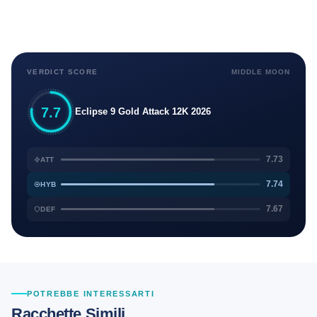
VERDICT SCORE
MIDDLE MOON
7.7
Eclipse 9 Gold Attack 12K 2026
7.73
ATT
7.74
HYB
7.67
DEF
POTREBBE INTERESSARTI
Racchette Simili