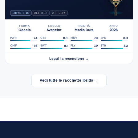
HYB 8.16
DEF 8.12
ATT 7.95
FORMA
LIVELLO
RIGIDITÀ
ANNO
Goccia
Avanz
Int
Medio
Dura
2026
/
/
7.4
8.8
7.9
8.0
PWR
CTR
MNV
SPN
7.6
8.1
7.9
8.3
CMF
SWT
PLY
STB
Leggi la recensione →
Vedi tutte le racchette Ibrido →