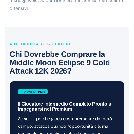
maneggevolezza per rimanere funzionale negli scambi
difensivi.
ADATTABILITÀ AL GIOCATORE
Chi Dovrebbe Comprare la
Middle Moon Eclipse 9 Gold
Attack 12K 2026?
✓ ADATTA PER
Il Giocatore Intermedio Completo Pronto a
Impegnarsi nel Premium
Se sei il tipo che gioca costantemente da metà
campo, attacca quando l’opportunità c’è, ma
non vuole una racchetta che ti punisce per