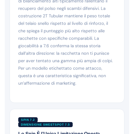
di bilanciamento alti tipicamente rallentano il
recupero del polso negli scambi difensivi. La
costruzione 2T Tubular mantiene il peso totale
del telaio snello rispetto al livello di rinforzo, il
che spiega il punteggio più alto rispetto alle
racchette con specifiche comparabili. La
giocabilità a 7.6 conferma la stessa storia
dall’altra direzione: la racchetta non ti punisce
per aver tentato una gamma più ampia di colpi.
Per un modello etichettato come attacco,
questa è una caratteristica significativa, non
un’affermazione di marketing.
SPIN 7.2
DIMENSIONE SWEETSPOT 7.5
Lo Spin È l’Unica Limitazione Onesta