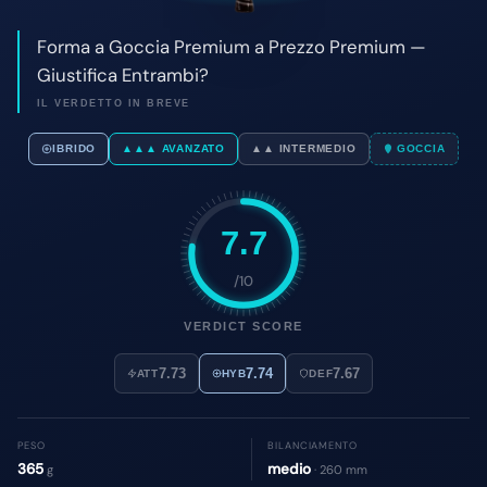
7.7
/10
VERDICT SCORE
7.73
7.74
7.67
ATT
HYB
DEF
PESO
BILANCIAMENTO
365
medio
g
· 260 mm