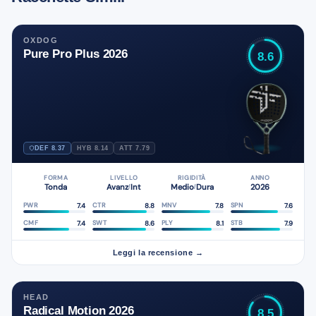
OXDOG
Pure Pro Plus 2026
8.6
DEF 8.37
HYB 8.14
ATT 7.79
FORMA
LIVELLO
RIGIDITÀ
ANNO
Tonda
Avanz
Int
Medio
Dura
2026
/
/
7.4
8.8
7.8
7.6
PWR
CTR
MNV
SPN
7.4
8.6
8.1
7.9
CMF
SWT
PLY
STB
Leggi la recensione →
HEAD
Radical Motion 2026
8.5