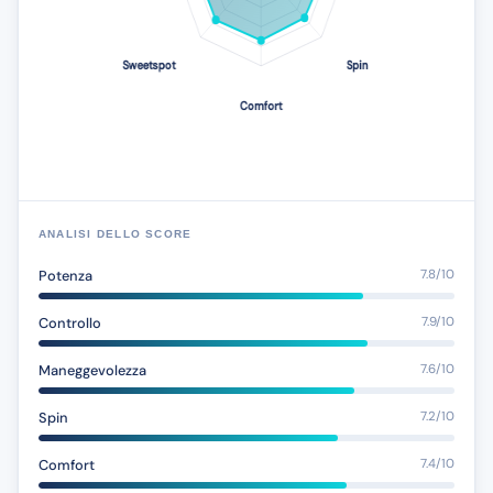
ANALISI DELLO SCORE
Potenza
7.8/10
Controllo
7.9/10
Maneggevolezza
7.6/10
Spin
7.2/10
Comfort
7.4/10