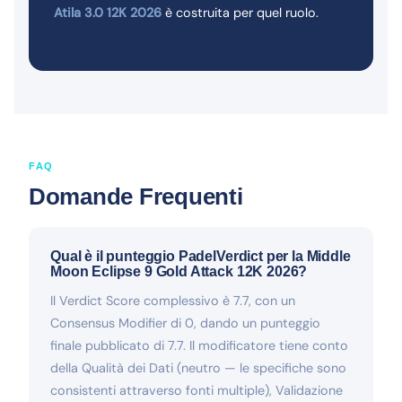
Atila 3.0 12K 2026
è costruita per quel ruolo.
FAQ
Domande Frequenti
Qual è il punteggio PadelVerdict per la Middle
Moon Eclipse 9 Gold Attack 12K 2026?
Il Verdict Score complessivo è 7.7, con un
Consensus Modifier di 0, dando un punteggio
finale pubblicato di 7.7. Il modificatore tiene conto
della Qualità dei Dati (neutro — le specifiche sono
consistenti attraverso fonti multiple), Validazione