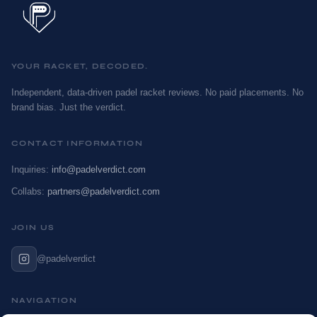
YOUR RACKET, DECODED.
Independent, data-driven padel racket reviews. No paid placements. No
brand bias. Just the verdict.
CONTACT INFORMATION
Inquiries:
info@padelverdict.com
Collabs:
partners@padelverdict.com
JOIN US
@padelverdict
NAVIGATION