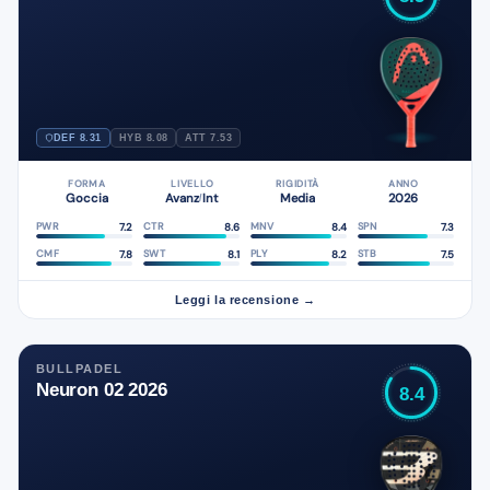
DEF 8.31
HYB 8.08
ATT 7.53
FORMA
LIVELLO
RIGIDITÀ
ANNO
Goccia
Avanz
Int
Media
2026
/
7.2
8.6
8.4
7.3
PWR
CTR
MNV
SPN
7.8
8.1
8.2
7.5
CMF
SWT
PLY
STB
Leggi la recensione →
BULLPADEL
Neuron 02 2026
8.4