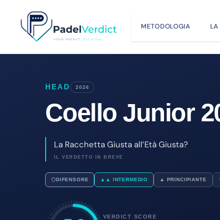
Vai
al
METODOLOGIA
LA
contenuto
HEAD
2026
Coello Junior 2
La Racchetta Giusta all’Età Giusta?
IL VERDETTO IN BREVE
DIFENSORE
▲▲ INTERMEDIO
▲ PRINCIPIANTE
VERDICT SCORE