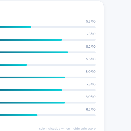
5.8/10
7.8/10
8.2/10
5.5/10
8.0/10
7.8/10
8.0/10
6.2/10
solo indicativa — non incide sullo score