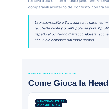
relativa a ciò che un modello junior entry-leve
comparabili all’interno del contesto, non tra s
La Manovrabilità a 8.2 guida tutti i parametri — 
racchetta conta più della potenza pura. Il profi
rispetto al punteggio d’attacco. Questa racchetta
che vuole dominare dal fondo campo.
ANALISI DELLE PRESTAZIONI
Come Gioca la Head 
MANOVRABILITÀ 8.2
GIOCABILITÀ 8.0