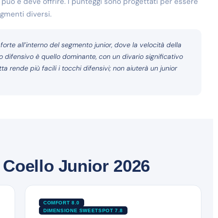
l può e deve offrire. I punteggi sono progettati per essere
egmenti diversi.
forte all’interno del segmento junior, dove la velocità della
lo difensivo è quello dominante, con un divario significativo
 rende più facili i tocchi difensivi; non aiuterà un junior
Coello Junior 2026
COMFORT 8.0
DIMENSIONE SWEETSPOT 7.8