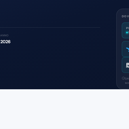
DOV
P
ANNO
2026
Li
sco