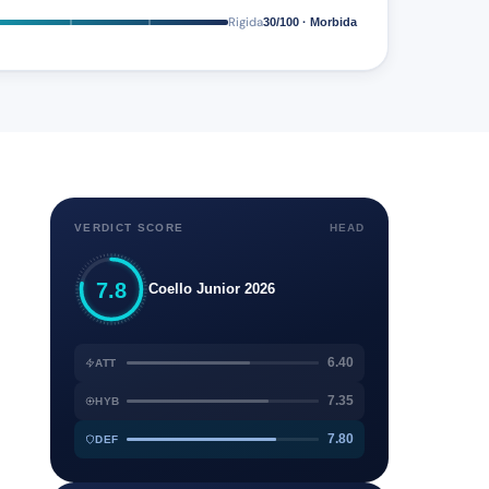
Rigida
30/100 · Morbida
VERDICT SCORE
HEAD
7.8
Coello Junior 2026
6.40
ATT
7.35
HYB
7.80
DEF