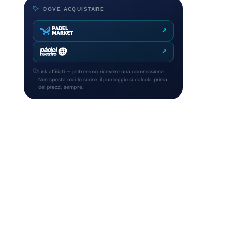
DOVE ACQUISTARE
↗
↗
Link affiliati — potremmo ricevere una commissione.
Non sposta mai lo score: il punteggio si calcola prima
dei prezzi, sempre.