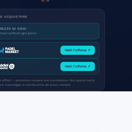
E ACQUISTARE
REZZO DI OGGI
Prezzi verificati ogni giorno
Vedi l'offerta ↗
Vedi l'offerta ↗
nk affiliati — potremmo ricevere una commissione. Non sposta mai lo
re: il punteggio si calcola prima dei prezzi, sempre.