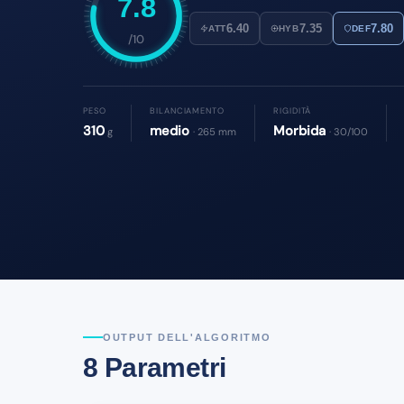
7.8
6.40
7.35
7.80
ATT
HYB
DEF
/10
PESO
BILANCIAMENTO
RIGIDITÀ
310
medio
Morbida
g
· 265 mm
· 30/100
OUTPUT DELL'ALGORITMO
8 Parametri