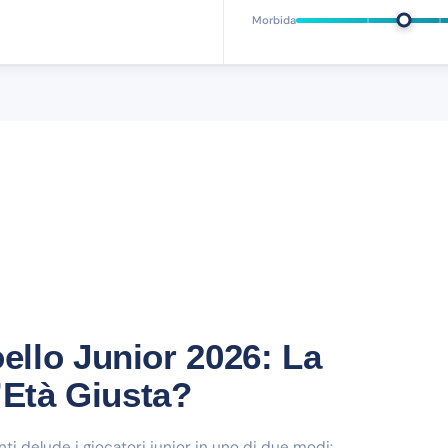
Morbida
llo Junior 2026: La
’Età Giusta?
ti delude i giocatori junior in uno di due modi: