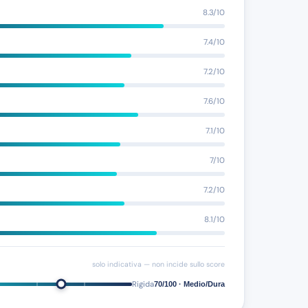
8.3/10
7.4/10
7.2/10
7.6/10
7.1/10
7/10
7.2/10
8.1/10
solo indicativa — non incide sullo score
Rigida
70/100 · Medio/Dura