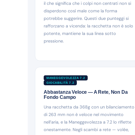
il che significa che i colpi non centrati non si
disperdono così male come la forma
potrebbe suggerire. Questi due punteggi si
rafforzano a vicenda: la racchetta non è solo
potente, mantiene la sua linea sotto
pressione.
MANEGGEVOLEZZA 7.2
GIOCABILITÀ 7.2
Abbastanza Veloce — A Rete, Non Da
Fondo Campo
Una racchetta da 368g con un bilanciamento
di 263 mm non è veloce nel movimento
nell’aria, e la Maneggevolezza a 7.2 lo riflette
onestamente. Negli scambi a rete — volée,