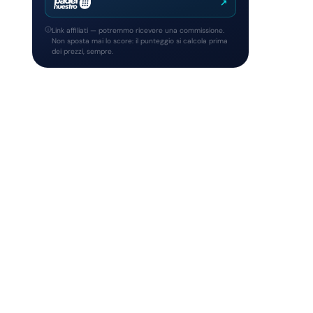
↗
Link affiliati — potremmo ricevere una commissione.
Non sposta mai lo score: il punteggio si calcola prima
dei prezzi, sempre.