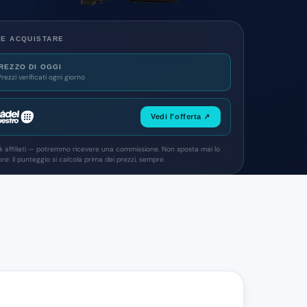
E ACQUISTARE
REZZO DI OGGI
Prezzi verificati ogni giorno
Vedi l'offerta ↗
nk affiliati — potremmo ricevere una commissione. Non sposta mai lo
re: il punteggio si calcola prima dei prezzi, sempre.