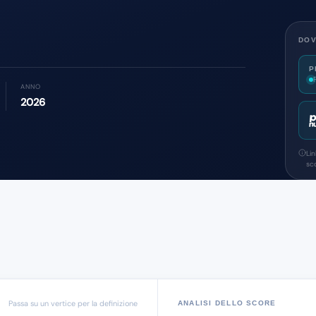
DOV
P
ANNO
2026
Li
sco
Passa su un vertice per la definizione
ANALISI DELLO SCORE