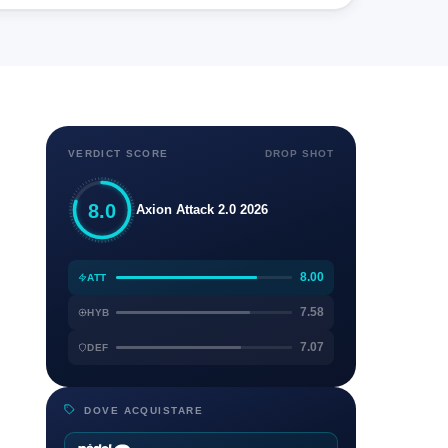
VERDICT SCORE
DROP SHOT
8.0
Axion Attack 2.0 2026
8.00
ATT
7.58
HYB
7.07
DEF
DOVE ACQUISTARE