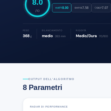
8.0
8.00
7.58
7.07
ATT
HYB
DEF
/10
PESO
BILANCIAMENTO
RIGIDITÀ
368
medio
Medio/Dura
g
· 263 mm
· 70/100
OUTPUT DELL'ALGORITMO
8 Parametri
RADAR DI PERFORMANCE