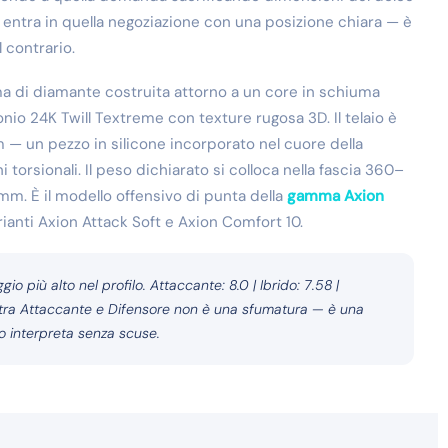
 entra in quella negoziazione con una posizione chiara — è
l contrario.
ma di diamante costruita attorno a un core in schiuma
nio 24K Twill Textreme con texture rugosa 3D. Il telaio è
m — un pezzo in silicone incorporato nel cuore della
torsionali. Il peso dichiarato si colloca nella fascia 360–
m. È il modello offensivo di punta della
gamma Axion
rianti Axion Attack Soft e Axion Comfort 10.
gio più alto nel profilo. Attaccante: 8.0 | Ibrido: 7.58 |
ti tra Attaccante e Difensore non è una sfumatura — è una
lo interpreta senza scuse.