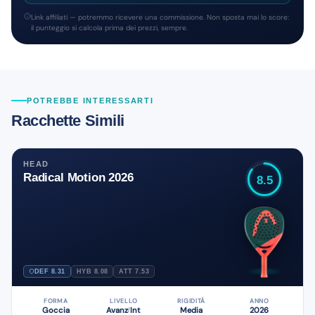
Link affiliati — potremmo ricevere una commissione. Non sposta mai lo score:
il punteggio si calcola prima dei prezzi, sempre.
POTREBBE INTERESSARTI
Racchette Simili
HEAD
Radical Motion 2026
8.5
DEF 8.31
HYB 8.08
ATT 7.53
FORMA
LIVELLO
RIGIDITÀ
ANNO
Goccia
Avanz
Int
Media
2026
/