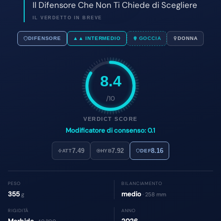
8.4
/10
VERDICT SCORE
Modificatore di consenso: 0.1
7.49
7.92
8.16
ATT
HYB
DEF
PESO
BILANCIAMENTO
355
medio
g
· 258 mm
RIGIDITÀ
ANNO