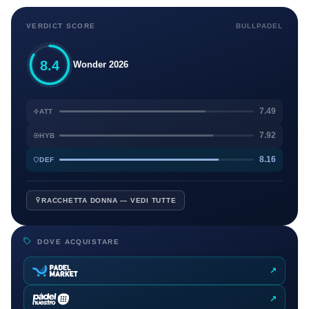
VERDICT SCORE
BULLPADEL
8.4
Wonder 2026
7.49
ATT
7.92
HYB
8.16
DEF
RACCHETTA DONNA — VEDI TUTTE
DOVE ACQUISTARE
↗
↗