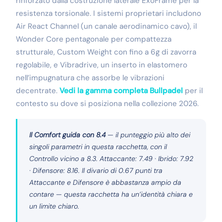
rinforzato dalla costruzione laterale ExoFrame per la
resistenza torsionale. I sistemi proprietari includono
Air React Channel (un canale aerodinamico cavo), il
Wonder Core pentagonale per compattezza
strutturale, Custom Weight con fino a 6g di zavorra
regolabile, e Vibradrive, un inserto in elastomero
nell’impugnatura che assorbe le vibrazioni
decentrate.
Vedi la gamma completa Bullpadel
per il
contesto su dove si posiziona nella collezione 2026.
Il Comfort guida con 8.4
— il punteggio più alto dei
singoli parametri in questa racchetta, con il
Controllo vicino a 8.3. Attaccante: 7.49 · Ibrido: 7.92
· Difensore: 8.16. Il divario di 0.67 punti tra
Attaccante e Difensore è abbastanza ampio da
contare — questa racchetta ha un’identità chiara e
un limite chiaro.