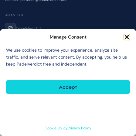
JOIN US
@padelverdict
Manage Consent
NAVIGATION
We use cookies to improve your experience, analyze site
traffic, and serve relevant content. By accepting, you help us
Cookie Policy
keep PadelVerdict free and independent.
Affiliate Disclosure
Terms & Disclaimer
Privacy Policy
Accept
Deny
©2026 PadelVerdict
View preferences
PadelVerdict participates in affiliate programs. Links marked may earn a commission
at no extra cost to you.
Cookie Policy
Privacy Policy