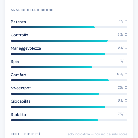
ANALISI DELLO SCORE
Potenza
7.2/10
Controllo
8.3/10
Maneggevolezza
8.1/10
Spin
7/10
Comfort
8.4/10
Sweetspot
7.6/10
Giocabilità
8.1/10
Stabilità
7.5/10
solo indicativa — non incide sullo score
FEEL · RIGIDITÀ