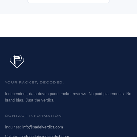
YOUR RACKET, DECODED.
Independent, data-driven padel racket reviews. No paid placements. No
brand bias. Just the verdict.
CONTACT INFORMATION
Inquiries:
info@padelverdict.com
Collabs:
partners@padelverdict.com