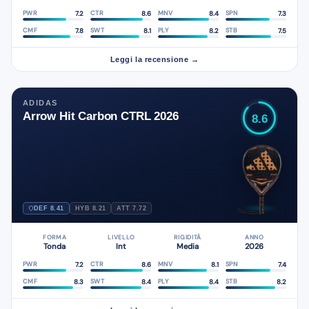
7.2
8.6
8.4
7.3
PWR
CTR
MNV
SPN
7.8
8.1
8.2
7.5
CMF
SWT
PLY
STB
Leggi la recensione →
ADIDAS
Arrow Hit Carbon CTRL 2026
8.6
DEF 8.41
HYB 8.21
ATT 7.72
FORMA
LIVELLO
RIGIDITÀ
ANNO
Tonda
Int
Media
2026
7.2
8.6
8.1
7.4
PWR
CTR
MNV
SPN
8.3
8.4
8.4
8.2
CMF
SWT
PLY
STB