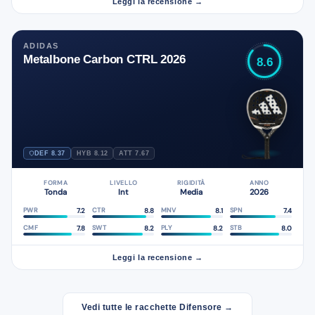
Leggi la recensione →
ADIDAS
Metalbone Carbon CTRL 2026
8.6
DEF 8.37
HYB 8.12
ATT 7.67
FORMA
LIVELLO
RIGIDITÀ
ANNO
Tonda
Int
Media
2026
7.2
8.8
8.1
7.4
PWR
CTR
MNV
SPN
7.8
8.2
8.2
8.0
CMF
SWT
PLY
STB
Leggi la recensione →
Vedi tutte le racchette Difensore →