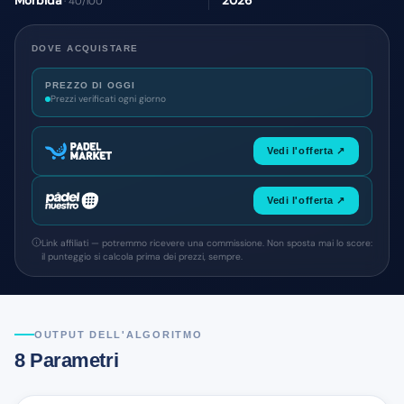
Morbida
2026
· 40/100
DOVE ACQUISTARE
PREZZO DI OGGI
Prezzi verificati ogni giorno
Vedi l'offerta ↗
Vedi l'offerta ↗
Link affiliati — potremmo ricevere una commissione. Non sposta mai lo score:
il punteggio si calcola prima dei prezzi, sempre.
OUTPUT DELL'ALGORITMO
8 Parametri